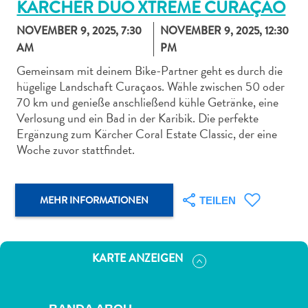
KÄRCHER DUO XTREME CURAÇAO
NOVEMBER 9, 2025, 7:30
NOVEMBER 9, 2025, 12:30
AM
PM
Gemeinsam mit deinem Bike-Partner geht es durch die
hügelige Landschaft Curaçaos. Wähle zwischen 50 oder
Abenteuer
70 km und genieße anschließend kühle Getränke, eine
zu
Verlosung und ein Bad in der Karibik. Die perfekte
Land
Ergänzung zum Kärcher Coral Estate Classic, der eine
andere
Woche zuvor stattfindet.
Einkaufsviertel
Essen
und
MEHR INFORMATIONEN
TEILEN
trinken
Kunst
und
KARTE ANZEIGEN
Kultur
Mietwagen
Museen