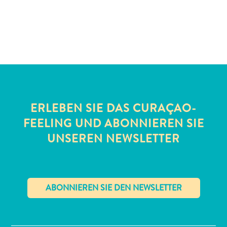
Schnorchelplätze
Tauchoperatoren
Taxidienste
Touren
Wasseraktivitäten
Unterkunft
ERLEBEN SIE DAS CURAÇAO-
FEELING UND ABONNIEREN SIE
UNSEREN NEWSLETTER
✕