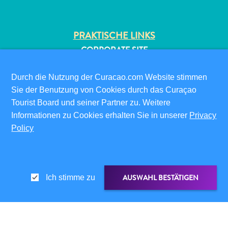
PRAKTISCHE LINKS
CORPORATE SITE
REISEPROFIS
IHR GESCHÄFT LISTEN
Durch die Nutzung der Curacao.com Website stimmen
Sie der Benutzung von Cookies durch das Curaçao
IHR EVENT EINREICHEN
All-
Tourist Board und seiner Partner zu. Weitere
inclusive
INFOS FÜR BESUCHER
Informationen zu Cookies erhalten Sie in unserer
Privacy
Apartments
Policy
ED-CARD
Ferienhäuser
FAQS
Hotels
KONTAKTIEREN SIE UNS
und
EVENTS
Resorts
AUSWAHL BESTÄTIGEN
Ich stimme zu
ONLINE-BROSCHÜRE
Planen
Sie
ÜBER DIESE WEBSITE
Ihren
DATENSCHUTZRICHTLINIE
Besuch