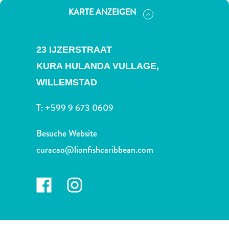
Nachtleben
KARTE ANZEIGEN
und
Unterhaltung
Natur
23 IJZERSTRAAT
und
KURA HULANDA VULLAGE,
Parks
Sehenswürdigkeiten
WILLEMSTAD
und
Wahrzeichen
T:
+599 9 673 0609
Spa
und
Besuche Website
Wellness
curacao@lionfishcaribbean.com
Sport
und
Golf
Strände
Tauch-
und