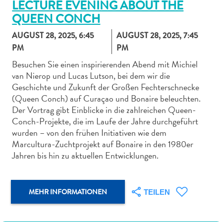
LECTURE EVENING ABOUT THE
QUEEN CONCH
AUGUST 28, 2025, 6:45
AUGUST 28, 2025, 7:45
PM
PM
Besuchen Sie einen inspirierenden Abend mit Michiel
Abenteuer
van Nierop und Lucas Lutson, bei dem wir die
zu
Geschichte und Zukunft der Großen Fechterschnecke
Land
(Queen Conch) auf Curaçao und Bonaire beleuchten.
andere
Der Vortrag gibt Einblicke in die zahlreichen Queen-
Einkaufsviertel
Conch-Projekte, die im Laufe der Jahre durchgeführt
Essen
wurden – von den frühen Initiativen wie dem
und
Marcultura-Zuchtprojekt auf Bonaire in den 1980er
trinken
Jahren bis hin zu aktuellen Entwicklungen.
Kunst
und
Kultur
MEHR INFORMATIONEN
TEILEN
Mietwagen
Museen