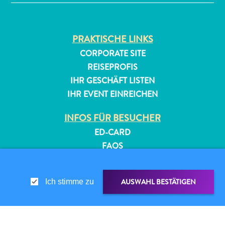
PRAKTISCHE LINKS
CORPORATE SITE
REISEPROFIS
IHR GESCHÄFT LISTEN
IHR EVENT EINREICHEN
All-
inclusive
INFOS FÜR BESUCHER
Apartments
ED-CARD
Ferienhäuser
FAQS
Hotels
und
KONTAKTIEREN SIE UNS
Resorts
EVENTS
AUSWAHL BESTÄTIGEN
Ich stimme zu
Planen
ONLINE-BROSCHÜRE
Sie
Ihren
ÜBER DIESE WEBSITE
Besuch
DATENSCHUTZRICHTLINIE