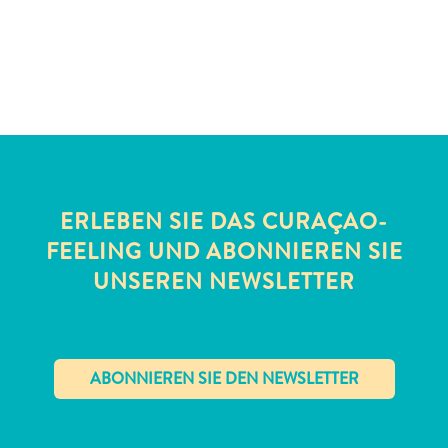
Schnorchelplätze
Tauchoperatoren
Taxidienste
Touren
Wasseraktivitäten
Unterkunft
ERLEBEN SIE DAS CURAÇAO-
FEELING UND ABONNIEREN SIE
UNSEREN NEWSLETTER
✕