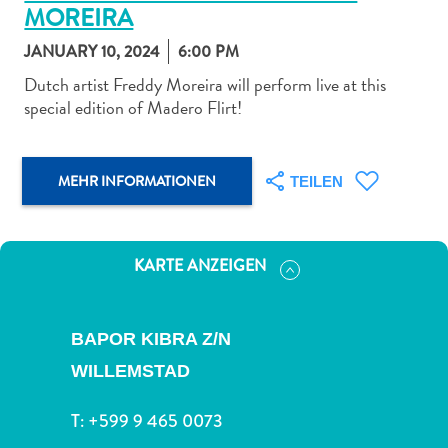
MOREIRA
JANUARY 10, 2024
6:00 PM
Dutch artist Freddy Moreira will perform live at this
special edition of Madero Flirt!
Abenteuer
zu
Land
MEHR INFORMATIONEN
TEILEN
andere
Einkaufsviertel
Essen
KARTE ANZEIGEN
und
trinken
Kunst
BAPOR KIBRA Z/N
und
WILLEMSTAD
Kultur
Mietwagen
T:
+599 9 465 0073
Museen