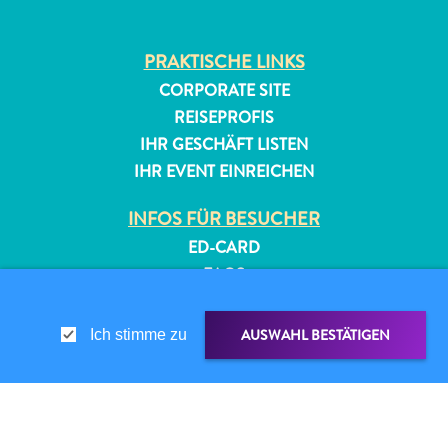
PRAKTISCHE LINKS
CORPORATE SITE
REISEPROFIS
IHR GESCHÄFT LISTEN
IHR EVENT EINREICHEN
All-
inclusive
INFOS FÜR BESUCHER
Apartments
ED-CARD
Ferienhäuser
FAQS
Hotels
KONTAKTIEREN SIE UNS
und
EVENTS
AUSWAHL BESTÄTIGEN
Ich stimme zu
Resorts
ONLINE-BROSCHÜRE
Planen
Sie
ÜBER DIESE WEBSITE
Ihren
DATENSCHUTZRICHTLINIE
TEILEN ÜBER
LINK TEILEN
Besuch