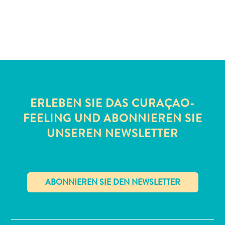
Schnorchelplätze
Tauchoperatoren
Taxidienste
Touren
Wasseraktivitäten
Unterkunft
ERLEBEN SIE DAS CURAÇAO-
FEELING UND ABONNIEREN SIE
UNSEREN NEWSLETTER
✕