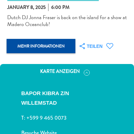
JANUARY 8, 2025
6:00 PM
Dutch DJ Jonna Fraser is back on the island for a show at
Madero Oceanclub!
Abenteuer
MEHR INFORMATIONEN
zu
TEILEN
Land
andere
Einkaufsviertel
KARTE ANZEIGEN
Essen
und
trinken
BAPOR KIBRA Z/N
Kunst
WILLEMSTAD
und
Kultur
T:
+599 9 465 0073
Mietwagen
Museen
Besuche Website