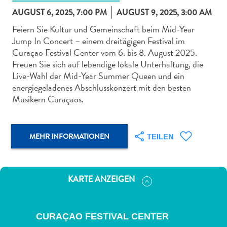
AUGUST 6, 2025, 7:00 PM
AUGUST 9, 2025, 3:00 AM
Feiern Sie Kultur und Gemeinschaft beim Mid-Year
Jump In Concert – einem dreitägigen Festival im
Curaçao Festival Center vom 6. bis 8. August 2025.
Freuen Sie sich auf lebendige lokale Unterhaltung, die
Abenteuer
Live-Wahl der Mid-Year Summer Queen und ein
zu
energiegeladenes Abschlusskonzert mit den besten
Land
Musikern Curaçaos.
andere
Einkaufsviertel
Essen
MEHR INFORMATIONEN
TEILEN
und
trinken
Kunst
KARTE ANZEIGEN
und
Kultur
Mietwagen
CURAÇAO FESTIVAL CENTER
Museen