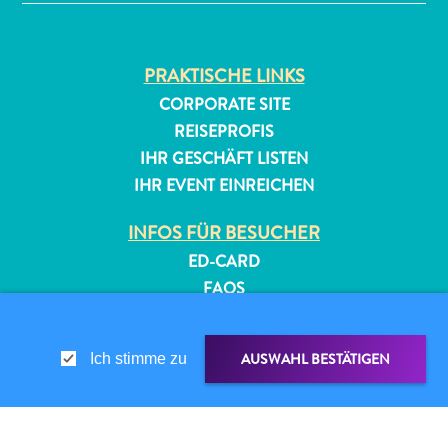
PRAKTISCHE LINKS
CORPORATE SITE
REISEPROFIS
IHR GESCHÄFT LISTEN
IHR EVENT EINREICHEN
All-
inclusive
INFOS FÜR BESUCHER
Apartments
ED-CARD
Ferienhäuser
FAQS
Hotels
KONTAKTIEREN SIE UNS
und
Resorts
EVENTS
AUSWAHL BESTÄTIGEN
Ich stimme zu
Planen
ONLINE-BROSCHÜRE
Sie
ÜBER DIESE WEBSITE
Ihren
Besuch
DATENSCHUTZRICHTLINIE