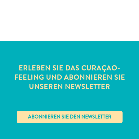
Schnorchelplätze
Tauchoperatoren
Taxidienste
Touren
Wasseraktivitäten
Unterkunft
ERLEBEN SIE DAS CURAÇAO-
FEELING UND ABONNIEREN SIE
UNSEREN NEWSLETTER
✕