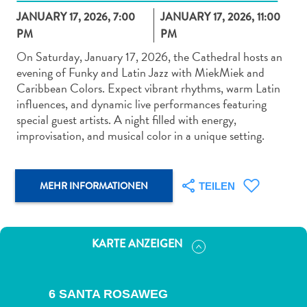
JANUARY 17, 2026, 7:00
JANUARY 17, 2026, 11:00
PM
PM
On Saturday, January 17, 2026, the Cathedral hosts an
evening of Funky and Latin Jazz with MiekMiek and
Caribbean Colors. Expect vibrant rhythms, warm Latin
Abenteuer
influences, and dynamic live performances featuring
zu
special guest artists. A night filled with energy,
Land
improvisation, and musical color in a unique setting.
andere
Einkaufsviertel
Essen
MEHR INFORMATIONEN
TEILEN
und
trinken
Kunst
KARTE ANZEIGEN
und
Kultur
Mietwagen
6 SANTA ROSAWEG
Museen