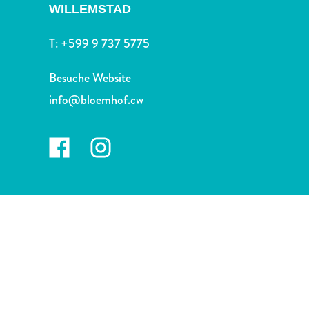
Nachtleben
WILLEMSTAD
und
Unterhaltung
T:
+599 9 737 5775
Natur
und
Besuche Website
Parks
info@bloemhof.cw
Sehenswürdigkeiten
und
Wahrzeichen
Spa
und
Wellness
Sport
und
Golf
Strände
Tauch-
und