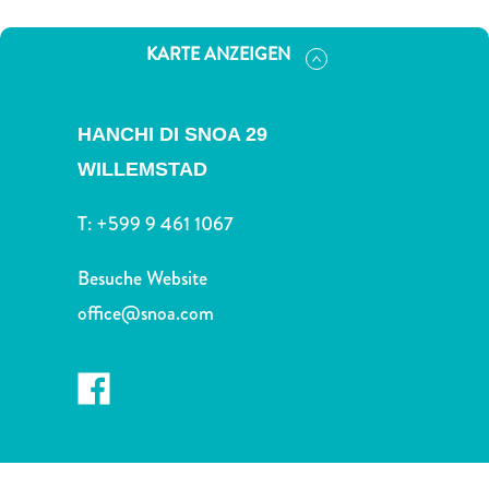
Nachtleben
und
KARTE ANZEIGEN
Unterhaltung
Natur
und
HANCHI DI SNOA 29
Parks
WILLEMSTAD
Sehenswürdigkeiten
und
T:
+599 9 461 1067
Wahrzeichen
Spa
Besuche Website
und
Wellness
office@snoa.com
Sport
und
Golf
Strände
Tauch-
und