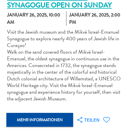
SYNAGOGUE OPEN ON SUNDAY
JANUARY 26, 2025, 10:00
JANUARY 26, 2025, 2:00
AM
PM
Visit the Jewish museum and the Mikvé Israel-Emanuel
Synagogue to explore nearly 400 years of Jewish life in
Abenteuer
Curaçao!
zu
Walk on the sand covered floors of Mikvé Israel-
Land
Emanuel, the oldest synagogue in continuous use in the
andere
Americas. Consecrated in 1732, the synagogue stands
Einkaufsviertel
majestically in the center of the colorful and historical
Essen
Dutch colonial architecture of Willemstad, a UNESCO
und
World Heritage city. Visit the Mikvé Israel-Emanuel
trinken
synagogue and experience history for yourself, then visit
Kunst
the adjacent Jewish Museum.
und
Kultur
Mietwagen
MEHR INFORMATIONEN
TEILEN
Museen