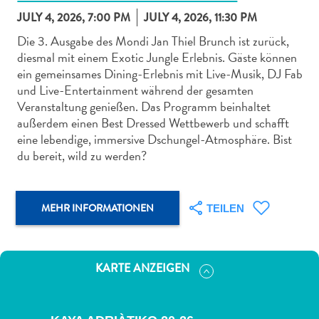
JULY 4, 2026, 7:00 PM
JULY 4, 2026, 11:30 PM
Die 3. Ausgabe des Mondi Jan Thiel Brunch ist zurück,
diesmal mit einem Exotic Jungle Erlebnis. Gäste können
ein gemeinsames Dining-Erlebnis mit Live-Musik, DJ Fab
und Live-Entertainment während der gesamten
Abenteuer
Veranstaltung genießen. Das Programm beinhaltet
zu
außerdem einen Best Dressed Wettbewerb und schafft
Land
eine lebendige, immersive Dschungel-Atmosphäre. Bist
andere
du bereit, wild zu werden?
Einkaufsviertel
Essen
und
MEHR INFORMATIONEN
TEILEN
trinken
Kunst
und
KARTE ANZEIGEN
Kultur
Mietwagen
Museen