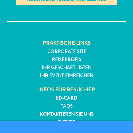
✕
PRAKTISCHE LINKS
CORPORATE SITE
All-
REISEPROFIS
inclusive
IHR GESCHÄFT LISTEN
Apartments
IHR EVENT EINREICHEN
Ferienhäuser
Hotels
INFOS FÜR BESUCHER
und
ED-CARD
Resorts
FAQS
Planen
KONTAKTIEREN SIE UNS
Sie
EVENTS
Ihren
ONLINE-BROSCHÜRE
Besuch