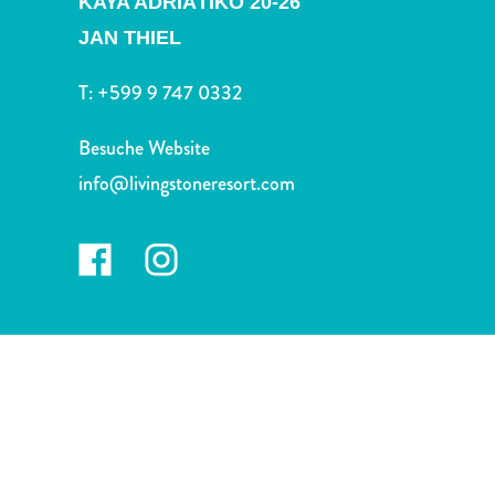
KAYA ADRIÀTIKO 20-26
Nachtleben
und
JAN THIEL
Unterhaltung
T:
+599 9 747 0332
Natur
und
Besuche Website
Parks
Sehenswürdigkeiten
info@livingstoneresort.com
und
Wahrzeichen
Spa
und
Wellness
Sport
und
Golf
Strände
Tauch-
und