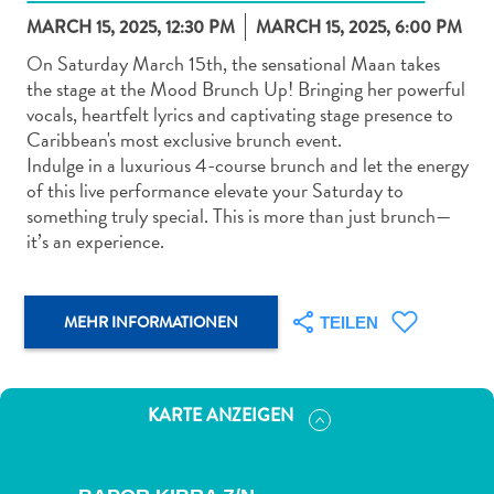
MARCH 15, 2025, 12:30 PM
MARCH 15, 2025, 6:00 PM
On Saturday March 15th, the sensational Maan takes
the stage at the Mood Brunch Up! Bringing her powerful
vocals, heartfelt lyrics and captivating stage presence to
Caribbean's most exclusive brunch event.
Abenteuer
Indulge in a luxurious 4-course brunch and let the energy
zu
of this live performance elevate your Saturday to
Land
something truly special. This is more than just brunch—
andere
it’s an experience.
Einkaufsviertel
Essen
und
MEHR INFORMATIONEN
TEILEN
trinken
Kunst
und
KARTE ANZEIGEN
Kultur
Mietwagen
Museen