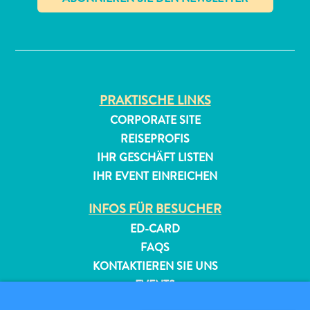
✕
PRAKTISCHE LINKS
CORPORATE SITE
All-
REISEPROFIS
inclusive
IHR GESCHÄFT LISTEN
Apartments
IHR EVENT EINREICHEN
Ferienhäuser
Hotels
INFOS FÜR BESUCHER
und
ED-CARD
Resorts
FAQS
Planen
KONTAKTIEREN SIE UNS
Sie
EVENTS
Ihren
ONLINE-BROSCHÜRE
Besuch