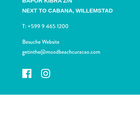
BAPOR KIBRA Z/N
Nachtleben
und
NEXT TO CABANA,
WILLEMSTAD
Unterhaltung
T:
+599 9 465 1200
Natur
und
Besuche Website
Parks
Sehenswürdigkeiten
getinthe@moodbeachcuracao.com
und
Wahrzeichen
Spa
und
Wellness
Sport
und
Golf
Strände
Tauch-
und