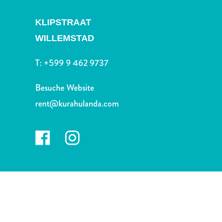
Nachtleben
und
KLIPSTRAAT
Unterhaltung
WILLEMSTAD
Natur
und
T:
+599 9 462 9737
Parks
Sehenswürdigkeiten
Besuche Website
und
rent@kurahulanda.com
Wahrzeichen
Spa
und
Wellness
Sport
und
Golf
Strände
Tauch-
und