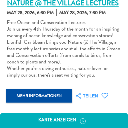
NATURE @ THE VILLAGE LECTURES
MAY 28, 2026, 6:30 PM
MAY 28, 2026, 7:30 PM
Free Ocean and Conservation Lectures
Join us every 4th Thursday of the month for an inspiring
evening of ocean knowledge and conservation stories!
Abenteuer
Lionfish Caribbean brings you Nature @ The Village, a
zu
free monthly lecture series about all the efforts in Ocean
Land
and Conservsation efforts (from corals to birds, from
andere
conch to plants and more).
Einkaufsviertel
Whether you're a diving enthusiast, nature lover, or
Essen
simply curious, there's a seat waiting for you.
und
trinken
Kunst
MEHR INFORMATIONEN
TEILEN
und
Kultur
Mietwagen
KARTE ANZEIGEN
Museen