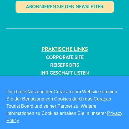
✕
PRAKTISCHE LINKS
All-
CORPORATE SITE
inclusive
REISEPROFIS
Apartments
IHR GESCHÄFT LISTEN
Ferienhäuser
IHR EVENT EINREICHEN
Hotels
und
Durch die Nutzung der Curacao.com Website stimmen
INFOS FÜR BESUCHER
Resorts
Sie der Benutzung von Cookies durch das Curaçao
ED-CARD
Planen
Tourist Board und seiner Partner zu. Weitere
FAQS
Sie
Informationen zu Cookies erhalten Sie in unserer
Privacy
KONTAKTIEREN SIE UNS
Ihren
Policy
EVENTS
Besuch