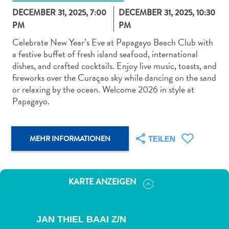
DECEMBER 31, 2025, 7:00
DECEMBER 31, 2025, 10:30
PM
PM
Celebrate New Year’s Eve at Papagayo Beach Club with
a festive buffet of fresh island seafood, international
dishes, and crafted cocktails. Enjoy live music, toasts, and
Abenteuer
fireworks over the Curaçao sky while dancing on the sand
zu
or relaxing by the ocean. Welcome 2026 in style at
Land
Papagayo.
andere
Einkaufsviertel
Essen
MEHR INFORMATIONEN
TEILEN
und
trinken
Kunst
KARTE ANZEIGEN
und
Kultur
Mietwagen
JAN THIEL BAAI Z/N
Museen