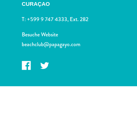
Nachtleben
CURAÇAO
und
Unterhaltung
T:
+599 9 747 4333, Ext. 282
Natur
und
Besuche Website
Parks
beachclub@papagayo.com
Sehenswürdigkeiten
und
Wahrzeichen
Spa
und
Wellness
Sport
und
Golf
Strände
Tauch-
und