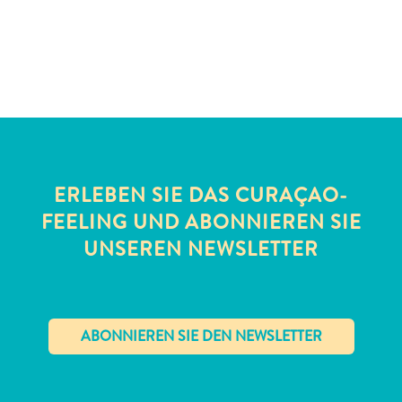
Schnorchelplätze
Tauchoperatoren
Taxidienste
Touren
Wasseraktivitäten
Unterkunft
ERLEBEN SIE DAS CURAÇAO-
FEELING UND ABONNIEREN SIE
UNSEREN NEWSLETTER
✕