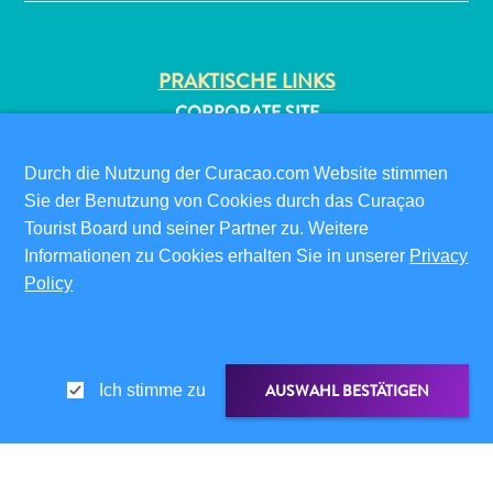
PRAKTISCHE LINKS
CORPORATE SITE
REISEPROFIS
IHR GESCHÄFT LISTEN
Durch die Nutzung der Curacao.com Website stimmen
IHR EVENT EINREICHEN
Sie der Benutzung von Cookies durch das Curaçao
All-
Tourist Board und seiner Partner zu. Weitere
inclusive
INFOS FÜR BESUCHER
Informationen zu Cookies erhalten Sie in unserer
Privacy
Apartments
ED-CARD
Policy
Ferienhäuser
FAQS
Hotels
KONTAKTIEREN SIE UNS
und
EVENTS
Resorts
AUSWAHL BESTÄTIGEN
Ich stimme zu
Planen
ONLINE-BROSCHÜRE
Sie
ÜBER DIESE WEBSITE
Ihren
Besuch
DATENSCHUTZRICHTLINIE