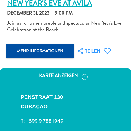
NEW YEAR'S EVE AT AVILA
DECEMBER 31, 2023
9:00 PM
Join us for a memorable and spectacular New Year's Eve
Celebration at the Beach
Abenteuer
zu
MEHR INFORMATIONEN
TEILEN
Land
andere
Einkaufsviertel
Essen
KARTE ANZEIGEN
und
trinken
Kunst
PENSTRAAT 130
und
CURAÇAO
Kultur
Mietwagen
T:
+599 9 788 1949
Museen