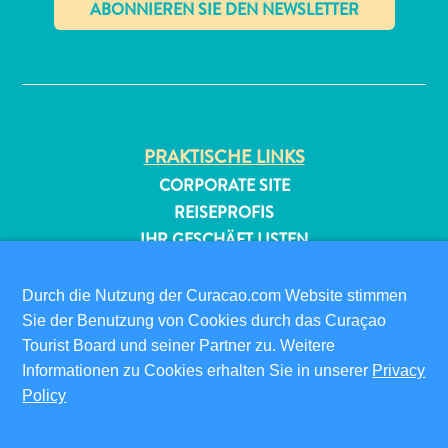
✕
PRAKTISCHE LINKS
CORPORATE SITE
All-
REISEPROFIS
inclusive
IHR GESCHÄFT LISTEN
Apartments
IHR EVENT EINREICHEN
Ferienhäuser
Hotels
Durch die Nutzung der Curacao.com Website stimmen
INFOS FÜR BESUCHER
und
Sie der Benutzung von Cookies durch das Curaçao
ED-CARD
Resorts
Tourist Board und seiner Partner zu. Weitere
Planen
FAQS
Informationen zu Cookies erhalten Sie in unserer
Privacy
Sie
KONTAKTIEREN SIE UNS
Policy
Ihren
EVENTS
Besuch