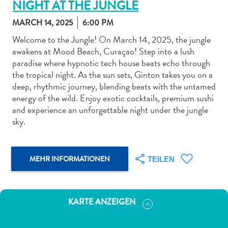
NIGHT AT THE JUNGLE
MARCH 14, 2025
6:00 PM
Welcome to the Jungle! On March 14, 2025, the jungle
awakens at Mood Beach, Curaçao! Step into a lush
paradise where hypnotic tech house beats echo through
Abenteuer
the tropical night. As the sun sets, Ginton takes you on a
zu
deep, rhythmic journey, blending beats with the untamed
Land
energy of the wild. Enjoy exotic cocktails, premium sushi
andere
and experience an unforgettable night under the jungle
Einkaufsviertel
sky.
Essen
und
trinken
MEHR INFORMATIONEN
TEILEN
Kunst
und
Kultur
KARTE ANZEIGEN
Mietwagen
Museen