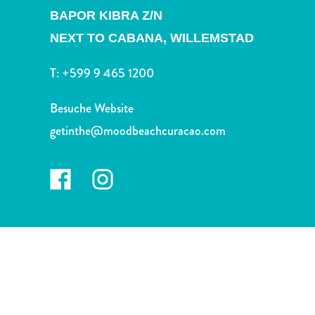
Nachtleben
BAPOR KIBRA Z/N
und
NEXT TO CABANA,
WILLEMSTAD
Unterhaltung
Natur
T:
+599 9 465 1200
und
Parks
Besuche Website
Sehenswürdigkeiten
und
getinthe@moodbeachcuracao.com
Wahrzeichen
Spa
und
Wellness
Sport
und
Golf
Strände
Tauch-
und