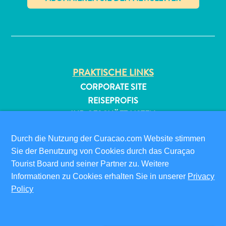
✕
PRAKTISCHE LINKS
CORPORATE SITE
All-
REISEPROFIS
inclusive
IHR GESCHÄFT LISTEN
Apartments
IHR EVENT EINREICHEN
Ferienhäuser
Durch die Nutzung der Curacao.com Website stimmen
Hotels
INFOS FÜR BESUCHER
Sie der Benutzung von Cookies durch das Curaçao
und
Tourist Board und seiner Partner zu. Weitere
ED-CARD
Resorts
Informationen zu Cookies erhalten Sie in unserer
Privacy
FAQS
Planen
Policy
KONTAKTIEREN SIE UNS
Sie
EVENTS
Ihren
ONLINE-BROSCHÜRE
Besuch