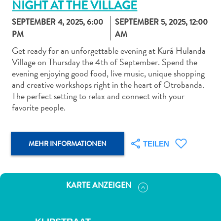
NIGHT AT THE VILLAGE
SEPTEMBER 4, 2025, 6:00
SEPTEMBER 5, 2025, 12:00
PM
AM
Get ready for an unforgettable evening at Kurá Hulanda
Village on Thursday the 4th of September. Spend the
Abenteuer
evening enjoying good food, live music, unique shopping
zu
and creative workshops right in the heart of Otrobanda.
Land
The perfect setting to relax and connect with your
andere
favorite people.
Einkaufsviertel
Essen
und
MEHR INFORMATIONEN
TEILEN
trinken
Kunst
und
KARTE ANZEIGEN
Kultur
Mietwagen
Museen