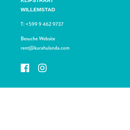
KLIPSTRAAT
Nachtleben
und
WILLEMSTAD
Unterhaltung
T:
+599 9 462 9737
Natur
und
Besuche Website
Parks
Sehenswürdigkeiten
rent@kurahulanda.com
und
Wahrzeichen
Spa
und
Wellness
Sport
und
Golf
Strände
Tauch-
und