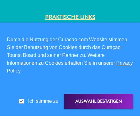
PRAKTISCHE LINKS
CORPORATE SITE
REISEPROFIS
Durch die Nutzung der Curacao.com Website stimmen
IHR GESCHÄFT LISTEN
Sie der Benutzung von Cookies durch das Curaçao
IHR EVENT EINREICHEN
Tourist Board und seiner Partner zu. Weitere
All-
Informationen zu Cookies erhalten Sie in unserer
Privacy
INFOS FÜR BESUCHER
inclusive
Policy
ED-CARD
Apartments
Ferienhäuser
FAQS
Hotels
KONTAKTIEREN SIE UNS
und
EVENTS
AUSWAHL BESTÄTIGEN
Ich stimme zu
Resorts
ONLINE-BROSCHÜRE
Planen
Sie
ÜBER DIESE WEBSITE
Ihren
DATENSCHUTZRICHTLINIE
TEILEN ÜBER
LINK TEILEN
Besuch