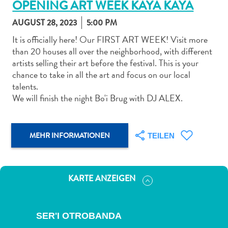
OPENING ART WEEK KAYA KAYA
AUGUST 28, 2023
5:00 PM
It is officially here! Our FIRST ART WEEK! Visit more
than 20 houses all over the neighborhood, with different
artists selling their art before the festival. This is your
Abenteuer
chance to take in all the art and focus on our local
zu
talents.
Land
We will finish the night Bo'i Brug with DJ ALEX.
andere
Einkaufsviertel
Essen
MEHR INFORMATIONEN
TEILEN
und
trinken
Kunst
KARTE ANZEIGEN
und
Kultur
Mietwagen
SER'I OTROBANDA
Museen