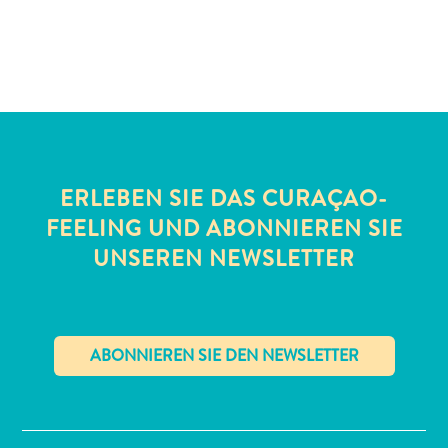
Schnorchelplätze
Tauchoperatoren
Taxidienste
Touren
Wasseraktivitäten
Unterkunft
ERLEBEN SIE DAS CURAÇAO-
FEELING UND ABONNIEREN SIE
UNSEREN NEWSLETTER
✕