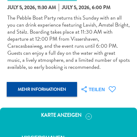
JULY 5, 2026, 11:30 AM
JULY 5, 2026, 6:00 PM
The Pebble Boat Party returns this Sunday with an all
you can drink experience featuring Lavish, Amstel Bright,
and Stëlz. Boarding takes place at 11:30 AM with
departure at 12:00 PM from Vissershaven,
Abenteuer
Caracasbaaiweg, and the event runs until 6:00 PM.
zu
Guests can enjoy a full day on the water with great
Land
music, a lively atmosphere, and a limited number of spots
andere
available, so early booking is recommended.
Einkaufsviertel
Essen
und
MEHR INFORMATIONEN
TEILEN
trinken
Kunst
und
KARTE ANZEIGEN
Kultur
Mietwagen
Museen