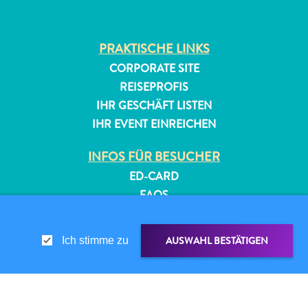
PRAKTISCHE LINKS
CORPORATE SITE
REISEPROFIS
IHR GESCHÄFT LISTEN
IHR EVENT EINREICHEN
All-
inclusive
INFOS FÜR BESUCHER
Apartments
ED-CARD
Ferienhäuser
FAQS
Hotels
KONTAKTIEREN SIE UNS
und
EVENTS
Resorts
AUSWAHL BESTÄTIGEN
Ich stimme zu
ONLINE-BROSCHÜRE
Planen
Sie
ÜBER DIESE WEBSITE
Ihren
DATENSCHUTZRICHTLINIE
Besuch