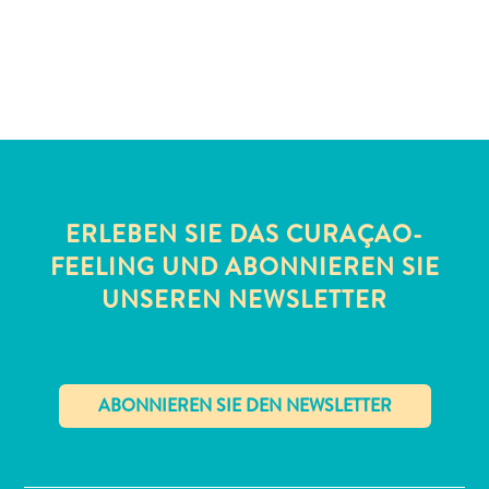
Schnorchelplätze
Tauchoperatoren
Taxidienste
Touren
Wasseraktivitäten
Unterkunft
ERLEBEN SIE DAS CURAÇAO-
FEELING UND ABONNIEREN SIE
UNSEREN NEWSLETTER
✕