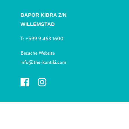
Nachtleben
und
BAPOR KIBRA Z/N
Unterhaltung
Natur
WILLEMSTAD
und
T:
+599 9 463 1600
Parks
Sehenswürdigkeiten
Besuche Website
und
Wahrzeichen
info@the-kontiki.com
Spa
und
Wellness
Sport
und
Golf
Strände
Tauch-
und