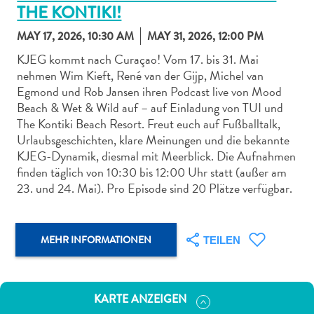
THE KONTIKI!
MAY 17, 2026, 10:30 AM
MAY 31, 2026, 12:00 PM
KJEG kommt nach Curaçao! Vom 17. bis 31. Mai
nehmen Wim Kieft, René van der Gijp, Michel van
Egmond und Rob Jansen ihren Podcast live von Mood
Abenteuer
Beach & Wet & Wild auf – auf Einladung von TUI und
zu
The Kontiki Beach Resort. Freut euch auf Fußballtalk,
Land
Urlaubsgeschichten, klare Meinungen und die bekannte
andere
KJEG-Dynamik, diesmal mit Meerblick. Die Aufnahmen
Einkaufsviertel
finden täglich von 10:30 bis 12:00 Uhr statt (außer am
Essen
23. und 24. Mai). Pro Episode sind 20 Plätze verfügbar.
und
trinken
Kunst
MEHR INFORMATIONEN
TEILEN
und
Kultur
Mietwagen
KARTE ANZEIGEN
Museen