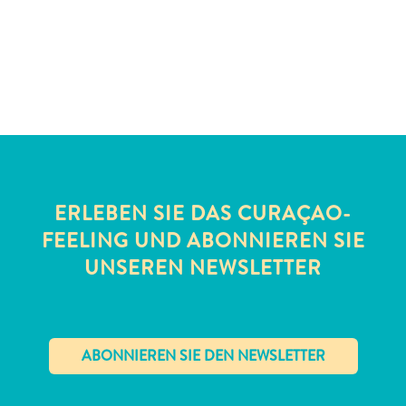
Schnorchelplätze
Tauchoperatoren
Taxidienste
Touren
Wasseraktivitäten
Unterkunft
ERLEBEN SIE DAS CURAÇAO-
FEELING UND ABONNIEREN SIE
UNSEREN NEWSLETTER
✕