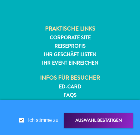
PRAKTISCHE LINKS
CORPORATE SITE
REISEPROFIS
IHR GESCHÄFT LISTEN
All-
IHR EVENT EINREICHEN
inclusive
Apartments
INFOS FÜR BESUCHER
Ferienhäuser
ED-CARD
Hotels
FAQS
und
KONTAKTIEREN SIE UNS
Resorts
EVENTS
Planen
ONLINE-BROSCHÜRE
AUSWAHL BESTÄTIGEN
Ich stimme zu
Sie
Ihren
ÜBER DIESE WEBSITE
Besuch