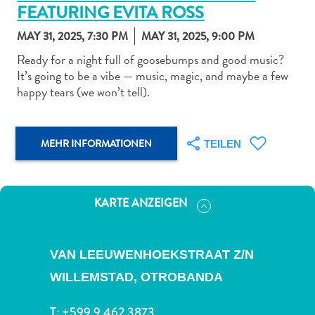
FEATURING EVITA ROSS
MAY 31, 2025, 7:30 PM
MAY 31, 2025, 9:00 PM
Ready for a night full of goosebumps and good music?
It’s going to be a vibe — music, magic, and maybe a few
happy tears (we won’t tell).
Abenteuer
zu
Land
MEHR INFORMATIONEN
andere
TEILEN
Einkaufsviertel
Essen
und
KARTE ANZEIGEN
trinken
Kunst
und
VAN LEEUWENHOEKSTRAAT Z/N
Kultur
WILLEMSTAD,
OTROBANDA
Mietwagen
Museen
T:
+599 9 462 3873