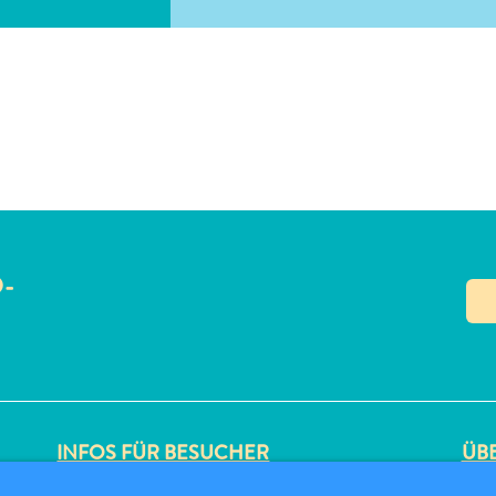
O-
N
INFOS FÜR BESUCHER
ÜBE
ED-CARD
DAT