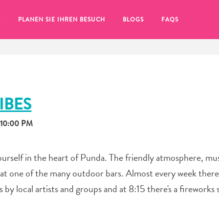
T
PLANEN SIE IHREN BESUCH
BLOGS
FAQS
IBES
 10:00 PM
urself in the heart of Punda. The friendly atmosphere, mus
 at one of the many outdoor bars. Almost every week there's
by local artists and groups and at 8:15 there's a fireworks
Sie auf das