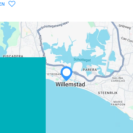
EN
WHATSAPP
FACEBOOK
X
LINK KOPIEREN
E-MAIL
LINK KOPIEREN