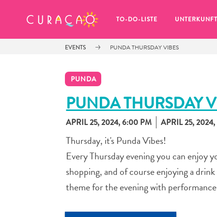
MEINE FAVORITEN
TO-DO-LISTE
UNTERKUNF
EVENTS
PUNDA THURSDAY VIBES
PUNDA
PUNDA THURSDAY V
APRIL 25, 2024, 6:00 PM
APRIL 25, 2024,
Es schaut so aus, als ob Sie noch 
keine Lieblingsorte in Curaçao 
Thursday, it's Punda Vibes!
gespeichert haben.
Every Thursday evening you can enjoy yo
shopping, and of course enjoying a drink
theme for the evening with performances 
Wenn Sie etwas für später speichern möchten, klicken 