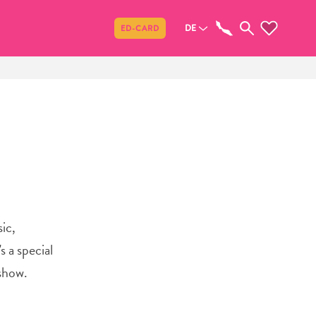
Teilen
DE
ED-CARD
ic,
 a special
 show.