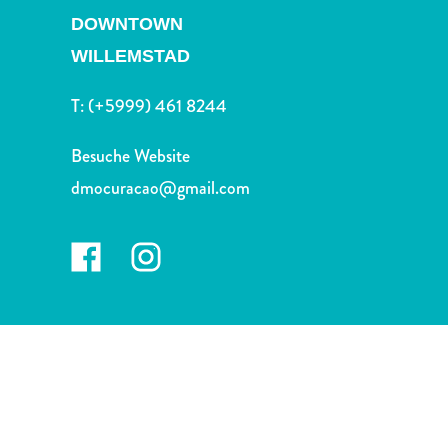
Nachtleben
DOWNTOWN
und
WILLEMSTAD
Unterhaltung
Natur
T:
(+5999) 461 8244
und
Parks
Besuche Website
Sehenswürdigkeiten
und
dmocuracao@gmail.com
Wahrzeichen
Spa
und
Wellness
Sport
und
Golf
Strände
Tauch-
und