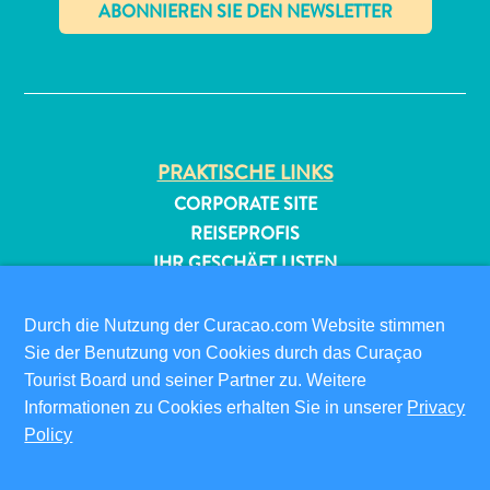
✕
PRAKTISCHE LINKS
CORPORATE SITE
All-
REISEPROFIS
inclusive
IHR GESCHÄFT LISTEN
Apartments
Ferienhäuser
IHR EVENT EINREICHEN
Hotels
Durch die Nutzung der Curacao.com Website stimmen
INFOS FÜR BESUCHER
und
Sie der Benutzung von Cookies durch das Curaçao
Resorts
ED-CARD
Tourist Board und seiner Partner zu. Weitere
Planen
FAQS
Informationen zu Cookies erhalten Sie in unserer
Privacy
Sie
KONTAKTIEREN SIE UNS
Policy
Ihren
EVENTS
Besuch