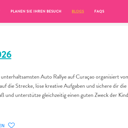
T
PLANEN SIE IHREN BESUCH
BLOGS
FAQS
026
terhaltsamsten Auto Rallye auf Curaçao organisiert vo
f die Strecke, löse kreative Aufgaben und sichere dir di
paß und unterstütze gleichzeitig einen guten Zweck der Kin
Sie auf das
EN