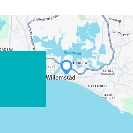
WHATSAPP
FACEBOOK
X
LINK KOPIEREN
E-MAIL
LINK KOPIEREN