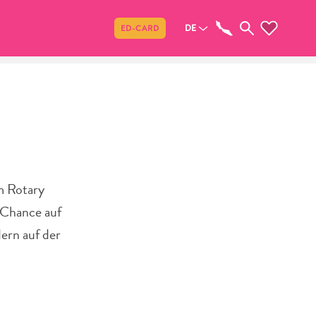
Teilen
DE
ED-CARD
m Rotary
e Chance auf
dern auf der