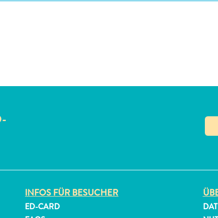
O-
N
INFOS FÜR BESUCHER
ÜBE
ED-CARD
DAT