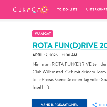
MEINE FAVORITEN
TO-DO-LISTE
UNTERKUNF
WAAIGAT
ROTA FUN(D)RIVE 2
APRIL 12, 2026
11:00 AM
Es schaut so aus, als ob Sie noch 
Nimm am ROTA FUN(D)RIVE teil, der un
keine Lieblingsorte in Curaçao 
gespeichert haben.
Club Willemstad. Geh mit deinem Team au
tolle Preise. Genieße einen Tag voller S
Insel hilft.
Wenn Sie etwas für später speichern möchten, klicken 
MEHR INFORMATIONEN
TEIL