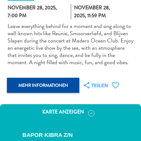
NOVEMBER 28, 2025,
NOVEMBER 28,
7:00 PM
2025, 11:59 PM
Leave everything behind for a moment and sing along to
well-known hits like Reünie, Smoorverliefd, and Blijven
Slapen during the concert at Madero Ocean Club. Enjoy
Abenteuer
an energetic live show by the sea, with an atmosphere
zu
that invites you to sing, dance, and be fully in the
Land
moment. A night filled with music, fun, and good vibes.
andere
Einkaufsviertel
Essen
MEHR INFORMATIONEN
TEILEN
und
trinken
Kunst
KARTE ANZEIGEN
und
Kultur
Mietwagen
BAPOR KIBRA Z/N
Museen