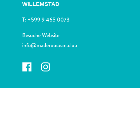
Nachtleben
WILLEMSTAD
und
Unterhaltung
T:
+599 9 465 0073
Natur
und
Besuche Website
Parks
info@maderoocean.club
Sehenswürdigkeiten
und
Wahrzeichen
Spa
und
Wellness
Sport
und
Golf
Strände
Tauch-
und