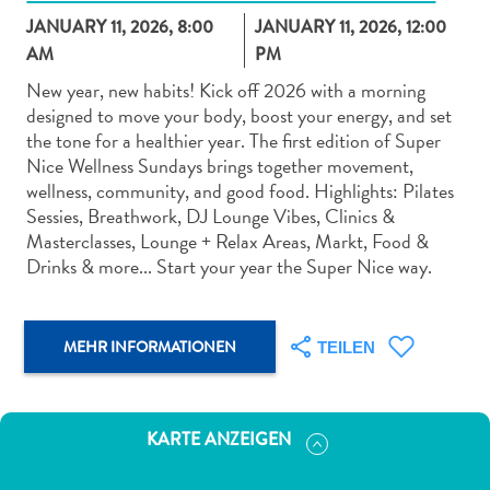
JANUARY 11, 2026, 8:00
JANUARY 11, 2026, 12:00
AM
PM
New year, new habits! Kick off 2026 with a morning
designed to move your body, boost your energy, and set
the tone for a healthier year. The first edition of Super
Abenteuer
Nice Wellness Sundays brings together movement,
zu
wellness, community, and good food. Highlights: Pilates
Land
Sessies, Breathwork, DJ Lounge Vibes, Clinics &
andere
Masterclasses, Lounge + Relax Areas, Markt, Food &
Einkaufsviertel
Drinks & more... Start your year the Super Nice way.
Essen
und
trinken
MEHR INFORMATIONEN
TEILEN
Kunst
und
Kultur
KARTE ANZEIGEN
Mietwagen
Museen