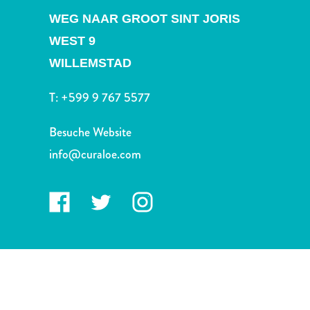
Nachtleben
WEG NAAR GROOT SINT JORIS
und
Unterhaltung
WEST 9
Natur
WILLEMSTAD
und
Parks
T:
+599 9 767 5577
Sehenswürdigkeiten
und
Besuche Website
Wahrzeichen
info@curaloe.com
Spa
und
Wellness
Sport
und
Golf
Strände
Tauch-
und