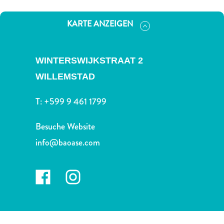
Nachtleben
und
KARTE ANZEIGEN
Unterhaltung
Natur
und
WINTERSWIJKSTRAAT 2
Parks
WILLEMSTAD
Sehenswürdigkeiten
und
T:
+599 9 461 1799
Wahrzeichen
Spa
Besuche Website
und
Wellness
info@baoase.com
Sport
und
Golf
Strände
Tauch-
und