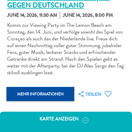
GEGEN DEUTSCHLAND
JUNE 14, 2026, 11:30 AM
JUNE 14, 2026, 8:00 PM
Komm zur Viewing Party im The Lemon Beach am
Sonntag, den 14. Juni, und verfolge sowohl das Spiel von
Curaçao als auch das der Niederlande live. Freue dich
Abenteuer
auf einen Nachmittag voller guter Stimmung, jubelnder
zu
Fans, guter Musik, leckerer Snacks und erfrischender
Land
Getränke direkt am Strand. Nach den Spielen geht es
andere
weiter mit der Afterparty, bei der DJ Alex Sargo den Tag
Einkaufsviertel
stilvoll ausklingen lässt.
Essen
und
trinken
MEHR INFORMATIONEN
TEILEN
Kunst
und
Kultur
KARTE ANZEIGEN
Mietwagen
Museen