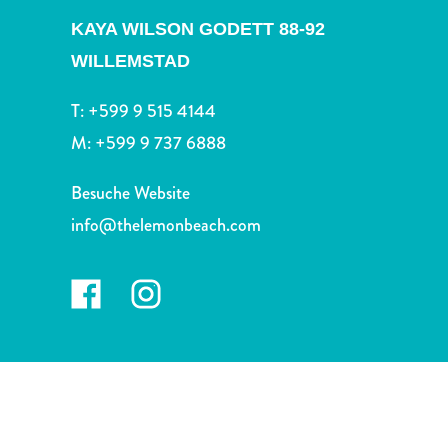
Nachtleben
KAYA WILSON GODETT 88-92
und
Unterhaltung
WILLEMSTAD
Natur
und
T:
+599 9 515 4144
Parks
M:
+599 9 737 6888
Sehenswürdigkeiten
und
Besuche Website
Wahrzeichen
info@thelemonbeach.com
Spa
und
Wellness
Sport
und
Golf
Strände
Tauch-
und