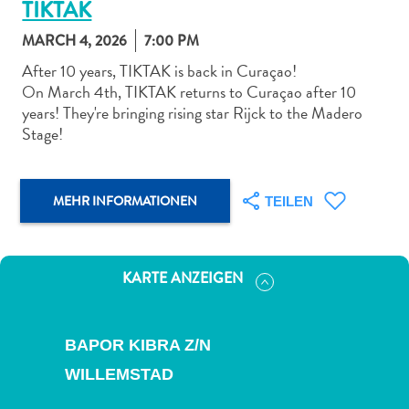
TIKTAK
MARCH 4, 2026
7:00 PM
After 10 years, TIKTAK is back in Curaçao!
On March 4th, TIKTAK returns to Curaçao after 10
years! They're bringing rising star Rijck to the Madero
Abenteuer
Stage!
zu
Land
andere
MEHR INFORMATIONEN
TEILEN
Einkaufsviertel
Essen
und
KARTE ANZEIGEN
trinken
Kunst
und
BAPOR KIBRA Z/N
Kultur
Mietwagen
WILLEMSTAD
Museen