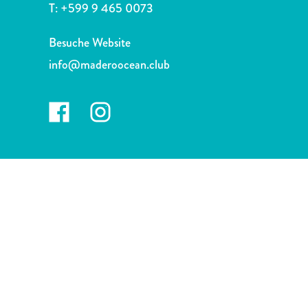
Nachtleben
T:
+599 9 465 0073
und
Unterhaltung
Besuche Website
Natur
info@maderoocean.club
und
Parks
Sehenswürdigkeiten
und
Wahrzeichen
Spa
und
Wellness
Sport
und
Golf
Strände
Tauch-
und