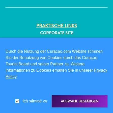
PRAKTISCHE LINKS
CORPORATE SITE
REISEPROFIS
IHR GESCHÄFT LISTEN
All-
Durch die Nutzung der Curacao.com Website stimmen
IHR EVENT EINREICHEN
inclusive
Sie der Benutzung von Cookies durch das Curaçao
Apartments
Tourist Board und seiner Partner zu. Weitere
INFOS FÜR BESUCHER
Ferienhäuser
Informationen zu Cookies erhalten Sie in unserer
Privacy
ED-CARD
Hotels
Policy
FAQS
und
KONTAKTIEREN SIE UNS
Resorts
Planen
EVENTS
Sie
ONLINE-BROSCHÜRE
AUSWAHL BESTÄTIGEN
Ich stimme zu
Ihren
ÜBER DIESE WEBSITE
Besuch