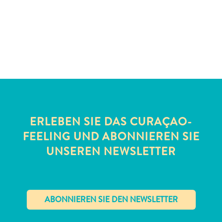
Schnorchelplätze
Tauchoperatoren
Taxidienste
Touren
Wasseraktivitäten
Unterkunft
ERLEBEN SIE DAS CURAÇAO-
FEELING UND ABONNIEREN SIE
UNSEREN NEWSLETTER
✕