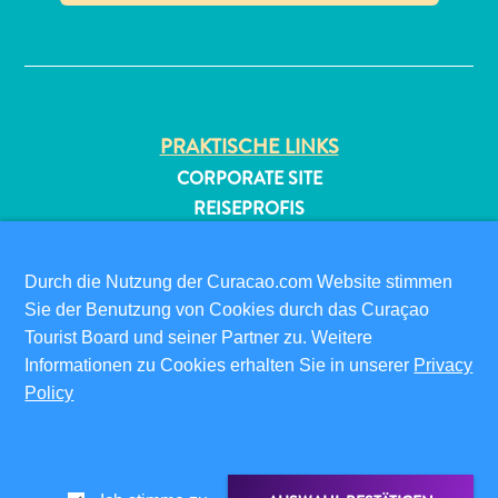
✕
PRAKTISCHE LINKS
CORPORATE SITE
REISEPROFIS
All-
IHR GESCHÄFT LISTEN
inclusive
IHR EVENT EINREICHEN
Apartments
Durch die Nutzung der Curacao.com Website stimmen
Ferienhäuser
Sie der Benutzung von Cookies durch das Curaçao
INFOS FÜR BESUCHER
Hotels
Tourist Board und seiner Partner zu. Weitere
ED-CARD
und
Informationen zu Cookies erhalten Sie in unserer
Privacy
Resorts
FAQS
Policy
Planen
KONTAKTIEREN SIE UNS
Sie
EVENTS
Ihren
ONLINE-BROSCHÜRE
Besuch