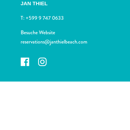
Nachtleben
JAN THIEL
und
Unterhaltung
T:
+599 9 747 0633
Natur
und
Besuche Website
Parks
reservations@janthielbeach.com
Sehenswürdigkeiten
und
Wahrzeichen
Spa
und
Wellness
Sport
und
Golf
Strände
Tauch-
und