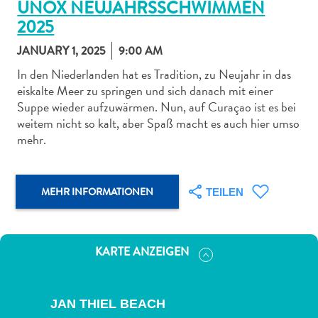
UNOX NEUJAHRSSCHWIMMEN
2025
JANUARY 1, 2025
9:00 AM
In den Niederlanden hat es Tradition, zu Neujahr in das
eiskalte Meer zu springen und sich danach mit einer
Abenteuer
Suppe wieder aufzuwärmen. Nun, auf Curaçao ist es bei
zu
weitem nicht so kalt, aber Spaß macht es auch hier umso
Land
mehr.
andere
Einkaufsviertel
Essen
MEHR INFORMATIONEN
TEILEN
und
trinken
Kunst
KARTE ANZEIGEN
und
Kultur
Mietwagen
JAN THIEL BEACH
Museen