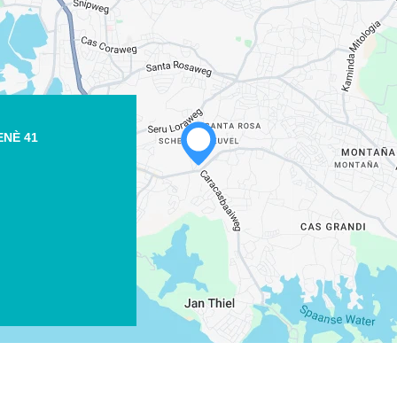
ENÈ 41
WHATSAPP
FACEBOOK
X
LINK KOPIEREN
E-MAIL
LINK KOPIEREN