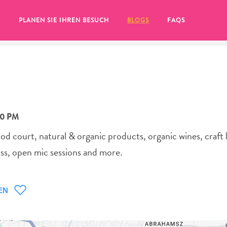
T
PLANEN SIE IHREN BESUCH
BLOGS
FAQS
00 PM
d court, natural & organic products, organic wines, craft b
ass, open mic sessions and more.
EN
Sie auf das