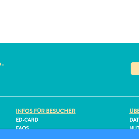
O-
N
INFOS FÜR BESUCHER
ÜBE
ED-CARD
DAT
FAQS
NU
KONTAKTIEREN SIE UNS