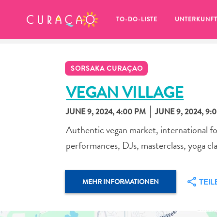
MEINE FAVORITEN
TO-DO-LISTE
UNTERKUNF
SORSAKA CURAÇAO
VEGAN VILLAGE
JUNE 9, 2024, 4:00 PM
JUNE 9, 2024, 9:
Es schaut so aus, als ob Sie noch 
Authentic vegan market, international foo
keine Lieblingsorte in Curaçao 
gespeichert haben.
performances, DJs, masterclass, yoga cl
MEHR INFORMATIONEN
TEIL
Wenn Sie etwas für später speichern möchten, klicken 