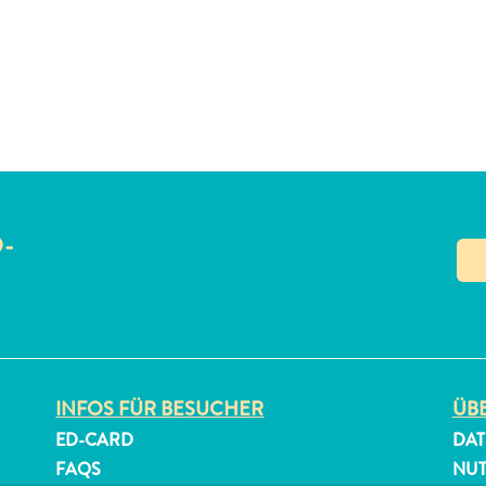
O-
N
INFOS FÜR BESUCHER
ÜBE
ED-CARD
DAT
FAQS
NU