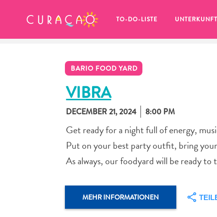
MEINE FAVORITEN
TO-DO-LISTE
UNTERKUNF
BARIO FOOD YARD
VIBRA
DECEMBER 21, 2024
8:00 PM
Es schaut so aus, als ob Sie noch 
Get ready for a night full of energy, mus
keine Lieblingsorte in Curaçao 
gespeichert haben.
Put on your best party outfit, bring you
As always, our foodyard will be ready to 
Wenn Sie etwas für später speichern möchten, klicken 
MEHR INFORMATIONEN
TEIL