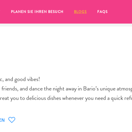
T
PLANEN SIE IHREN BESUCH
BLOGS
FAQS
ic, and good vibes!
r friends, and dance the night away in Bario’s unique atmos
treat you to delicious dishes whenever you need a quick ref
Sie auf das
EN