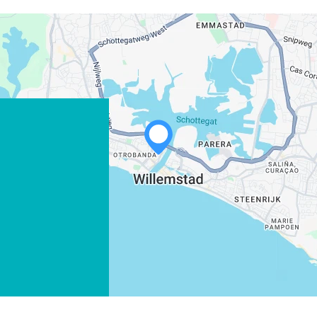
WHATSAPP
FACEBOOK
X
LINK KOPIEREN
E-MAIL
LINK KOPIEREN