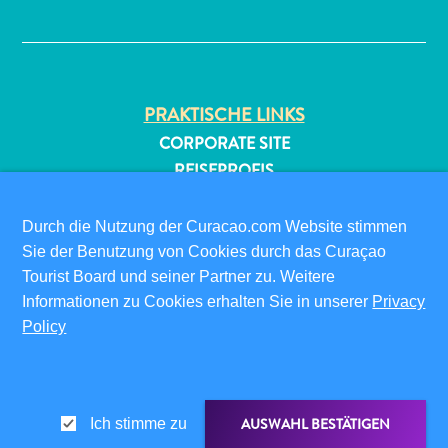
✕
PRAKTISCHE LINKS
CORPORATE SITE
REISEPROFIS
All-
IHR GESCHÄFT LISTEN
inclusive
IHR EVENT EINREICHEN
Durch die Nutzung der Curacao.com Website stimmen
Apartments
Sie der Benutzung von Cookies durch das Curaçao
Ferienhäuser
INFOS FÜR BESUCHER
Tourist Board und seiner Partner zu. Weitere
Hotels
ED-CARD
Informationen zu Cookies erhalten Sie in unserer
Privacy
und
FAQS
Policy
Resorts
KONTAKTIEREN SIE UNS
Planen
EVENTS
Sie
ONLINE-BROSCHÜRE
Ihren
AUSWAHL BESTÄTIGEN
Ich stimme zu
Besuch