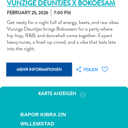
VUNZIGE DEUNTJES X BOKOESAM
FEBRUARY 25, 2026
7:00 PM
Get ready for a night full of energy, beats, and raw vibes.
Vunzige Deuntjes brings Bokoesam for a party where
hip-hop, R&B, and dancehall come together. Expect
Abenteuer
heavy tunes, a fired-up crowd, and a vibe that lasts late
zu
into the night.
Land
andere
Einkaufsviertel
MEHR INFORMATIONEN
TEILEN
Essen
und
trinken
KARTE ANZEIGEN
Kunst
und
Kultur
BAPOR KIBRA Z/N
Mietwagen
Museen
WILLEMSTAD