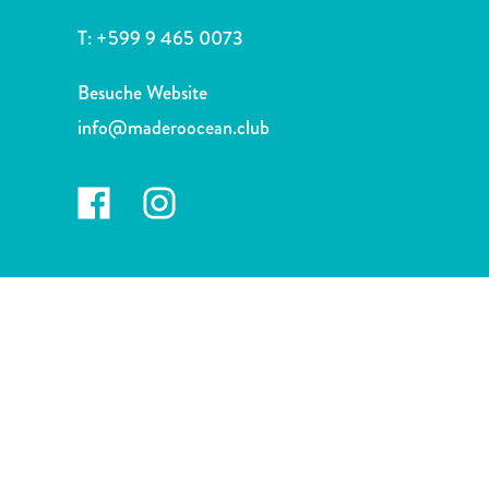
Nachtleben
und
T:
+599 9 465 0073
Unterhaltung
Natur
Besuche Website
und
info@maderoocean.club
Parks
Sehenswürdigkeiten
und
Wahrzeichen
Spa
und
Wellness
Sport
und
Golf
Strände
Tauch-
und