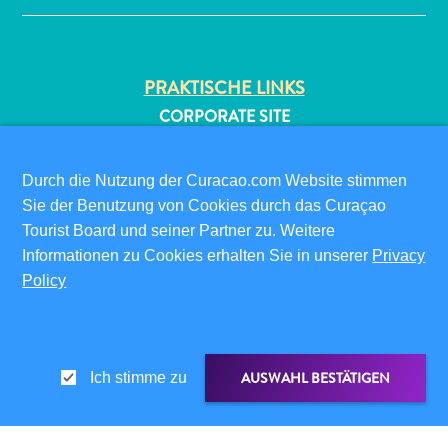
PRAKTISCHE LINKS
CORPORATE SITE
REISEPROFIS
IHR GESCHÄFT LISTEN
Durch die Nutzung der Curacao.com Website stimmen
All-
IHR EVENT EINREICHEN
Sie der Benutzung von Cookies durch das Curaçao
inclusive
Tourist Board und seiner Partner zu. Weitere
Apartments
INFOS FÜR BESUCHER
Informationen zu Cookies erhalten Sie in unserer
Privacy
Ferienhäuser
ED-CARD
Policy
Hotels
FAQS
und
KONTAKTIEREN SIE UNS
Resorts
EVENTS
Planen
AUSWAHL BESTÄTIGEN
Ich stimme zu
ONLINE-BROSCHÜRE
Sie
Ihren
ÜBER DIESE WEBSITE
Besuch