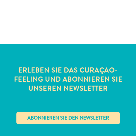
Schnorchelplätze
Tauchoperatoren
Taxidienste
Touren
Wasseraktivitäten
Unterkunft
ERLEBEN SIE DAS CURAÇAO-
FEELING UND ABONNIEREN SIE
UNSEREN NEWSLETTER
✕