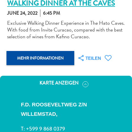
WALKING DINNER AT THE CAVES
JUNE 24, 2022
6:45 PM
Exclusive Walking Dinner Experience in The Hato Caves.
With food from Invite Curacao, compared with the best
selection of wines from Kafino Curacao.
Abenteuer
zu
Land
MEHR INFORMATIONEN
TEILEN
andere
Einkaufsviertel
Essen
und
KARTE ANZEIGEN
trinken
Kunst
und
F.D. ROOSEVELTWEG Z/N
Kultur
WILLEMSTAD,
Mietwagen
Museen
T:
+599 9 868 0379