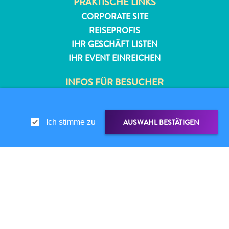
PRAKTISCHE LINKS
CORPORATE SITE
REISEPROFIS
IHR GESCHÄFT LISTEN
IHR EVENT EINREICHEN
INFOS FÜR BESUCHER
ED-CARD
All-
FAQS
inclusive
AUSWAHL BESTÄTIGEN
Ich stimme zu
Apartments
KONTAKTIEREN SIE UNS
Ferienhäuser
EVENTS
Hotels
ONLINE-BROSCHÜRE
und
TEILEN ÜBER
LINK TEILEN
Resorts
ÜBER DIESE WEBSITE
Planen
DATENSCHUTZRICHTLINIE
Sie
NUTZUNGSBEDINGUNGEN
WHATSAPP
Ihren
Besuch