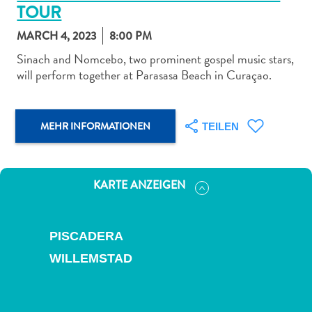
TOUR
MARCH 4, 2023
8:00 PM
Sinach and Nomcebo, two prominent gospel music stars,
will perform together at Parasasa Beach in Curaçao.
Abenteuer
zu
Land
MEHR INFORMATIONEN
TEILEN
andere
Einkaufsviertel
Essen
KARTE ANZEIGEN
und
trinken
Kunst
PISCADERA
und
WILLEMSTAD
Kultur
Mietwagen
Museen