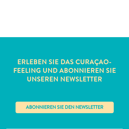
Schnorchelplätze
Tauchoperatoren
Taxidienste
Touren
Wasseraktivitäten
Unterkunft
ERLEBEN SIE DAS CURAÇAO-
FEELING UND ABONNIEREN SIE
UNSEREN NEWSLETTER
✕