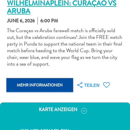
WILHELMINAPLEIN: CURAÇAO VS
ARUBA
JUNE 6, 2026
6:00 PM
The Curaçao vs Aruba farewell match is officially sold
out, but the celebration continues! Join the FREE watch
Abenteuer
party in Punda to support the national team in their final
zu
match before heading to the World Cup. Bring your
Land
chair, wear blue, and wave your flag as we turn the city
andere
into a sea of support.
Einkaufsviertel
Essen
und
MEHR INFORMATIONEN
TEILEN
trinken
Kunst
und
KARTE ANZEIGEN
Kultur
Mietwagen
Museen