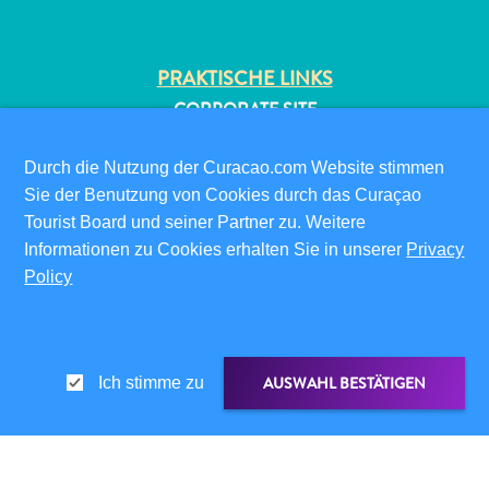
PRAKTISCHE LINKS
CORPORATE SITE
REISEPROFIS
IHR GESCHÄFT LISTEN
Durch die Nutzung der Curacao.com Website stimmen
IHR EVENT EINREICHEN
Sie der Benutzung von Cookies durch das Curaçao
All-
Tourist Board und seiner Partner zu. Weitere
inclusive
INFOS FÜR BESUCHER
Informationen zu Cookies erhalten Sie in unserer
Privacy
Apartments
Policy
ED-CARD
Ferienhäuser
FAQS
Hotels
KONTAKTIEREN SIE UNS
und
EVENTS
Resorts
AUSWAHL BESTÄTIGEN
Ich stimme zu
ONLINE-BROSCHÜRE
Planen
Sie
ÜBER DIESE WEBSITE
Ihren
DATENSCHUTZRICHTLINIE
Besuch