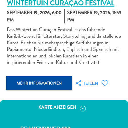
WINTERTUIN CURAÇAO FESTIVAL
SEPTEMBER 19, 2026, 6:00
SEPTEMBER 19, 2026, 11:59
PM
PM
Das Wintertuin Curaçao Festival ist das führende
Karibik-Event für Literatur, Storytelling und darstellende
Abenteuer
Kunst. Erleben Sie mehrsprachige Aufführungen in
zu
Papiamentu, Niederländisch, Englisch und Spanisch mit
Land
internationalen und lokalen Künstlern in einer
andere
inspirierenden Feier von Kultur und Kreativität.
Einkaufsviertel
Essen
und
MEHR INFORMATIONEN
TEILEN
trinken
Kunst
und
KARTE ANZEIGEN
Kultur
Mietwagen
Museen