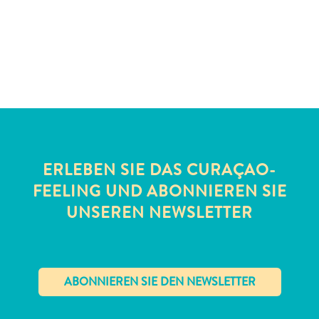
Schnorchelplätze
Tauchoperatoren
Taxidienste
Touren
Wasseraktivitäten
Unterkunft
ERLEBEN SIE DAS CURAÇAO-
FEELING UND ABONNIEREN SIE
UNSEREN NEWSLETTER
✕