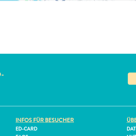
O-
N
INFOS FÜR BESUCHER
ÜBE
ED-CARD
DAT