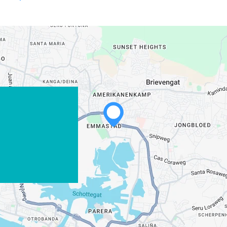
WHATSAPP
FACEBOOK
X
LINK KOPIEREN
E-MAIL
LINK KOPIEREN