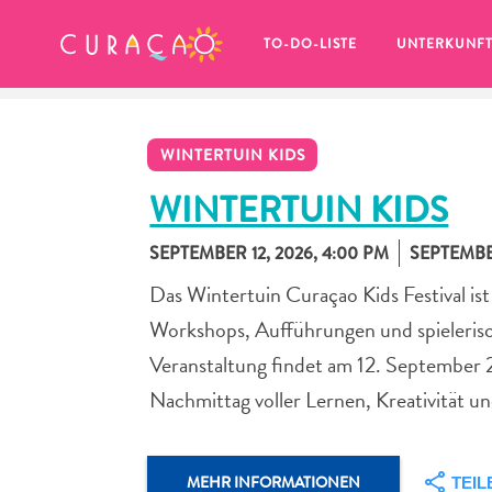
MEINE FAVORITEN
TO-DO-LISTE
UNTERKUNF
WINTERTUIN KIDS
WINTERTUIN KIDS
SEPTEMBER 12, 2026, 4:00 PM
SEPTEMBER
Es schaut so aus, als ob Sie noch 
Das Wintertuin Curaçao Kids Festival ist
keine Lieblingsorte in Curaçao 
gespeichert haben.
Workshops, Aufführungen und spielerisch
Veranstaltung findet am 12. September 
Nachmittag voller Lernen, Kreativität u
Wenn Sie etwas für später speichern möchten, klicken 
MEHR INFORMATIONEN
TEIL