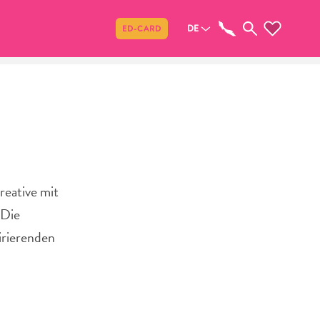
Teilen
DE
ED-CARD
reative mit
 Die
irierenden