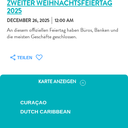
ZWEITER WEIHNACHTSFEIERTAG
2025
DECEMBER 26, 2025
12:00 AM
An diesem offiziellen Feiertag haben Büros, Banken und
die meisten Geschäfte geschlossen.
Abenteuer
zu
Land
TEILEN
andere
Einkaufsviertel
Essen
und
KARTE ANZEIGEN
trinken
Kunst
und
CURAÇAO
Kultur
DUTCH CARIBBEAN
Mietwagen
Museen