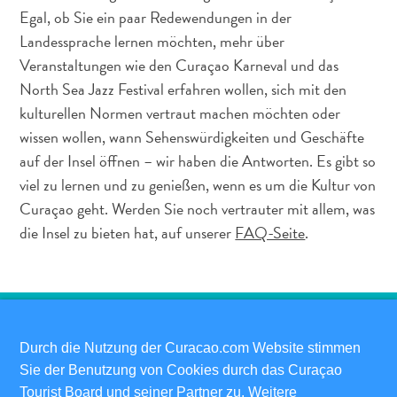
Egal, ob Sie ein paar Redewendungen in der
Landessprache lernen möchten, mehr über
Reiseanforderungen
Veranstaltungen wie den Curaçao Karneval und das
Warum
North Sea Jazz Festival erfahren wollen, sich mit den
Curacao?
kulturellen Normen vertraut machen möchten oder
Kreuzfahrt
Reise-
wissen wollen, wann Sehenswürdigkeiten und Geschäfte
Apps
auf der Insel öffnen – wir haben die Antworten. Es gibt so
für
viel zu lernen und zu genießen, wenn es um die Kultur von
Curaçao
Curaçao geht. Werden Sie noch vertrauter mit allem, was
Angebote
die Insel zu bieten hat, auf unserer
FAQ-Seite
.
Events
Romantik
und
Heiraten
Tagungen
Durch die Nutzung der Curacao.com Website stimmen
und
ERLEBEN SIE DAS CURAÇAO-
Sie der Benutzung von Cookies durch das Curaçao
Konferenzen
FEELING UND ABONNIEREN SIE
Tourist Board und seiner Partner zu. Weitere