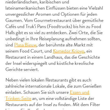
niederländischen, karibischen und
lateinamerikanischen Einflüssen bieten eine Vielzahl
unvergesslicher Aromen und Optionen für jeden
Gaumen. Vom Gourmetrestaurant über gemütliche
Cafés und Truk’i Pans (Foodtrucks) bis hin zu Food
Halls gibt es so viel zu entdecken. Zwei Orte, die Sie
unbedingt in Ihre Reiseplanung aufnehmen sollten,
sind
Plasa Bieuw
, der berühmte alte Markt mit
All-
seinem Food Court, und
Komedor Krioyo
, ein
inclusive
Restaurant in einem Landhaus, das die Geschichte
Apartments
der Insel widerspiegelt und köstliche kreolische
Ferienhäuser
Gerichte serviert.
Hotels
und
Neben vielen lokalen Restaurants gibt es auch
Resorts
zahlreiche internationale Lokale, die zum Genießen
Planen
einladen. Schauen Sie sich unsere
Essen und
Sie
Trinken-Seite
an, um eine vollständige Liste der
Ihren
Restaurants auf der Insel zu finden. Mit dem Filter
Besuch