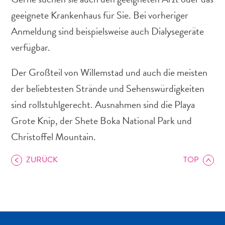
geeignete Krankenhaus für Sie. Bei vorheriger
Anmeldung sind beispielsweise auch Dialysegeräte
verfügbar.
Abenteuer
Der Großteil von Willemstad und auch die meisten
zu
der beliebtesten Strände und Sehenswürdigkeiten
Land
sind rollstuhlgerecht. Ausnahmen sind die Playa
andere
Einkaufsviertel
Grote Knip, der Shete Boka National Park und
Essen
Christoffel Mountain.
und
trinken
ZURÜCK
TOP
Kunst
und
Kultur
Mietwagen
Museen