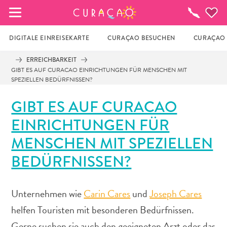
MEINE FAVORITEN
To-
do-
Liste
DIGITALE EINREISEKARTE
CURAÇAO BESUCHEN
CURAÇAO 
ERREICHBARKEIT
GIBT ES AUF CURACAO EINRICHTUNGEN FÜR MENSCHEN MIT
Es schaut so aus, als ob Sie noch keine 
SPEZIELLEN BEDÜRFNISSEN?
Lieblingsorte in Curaçao gespeichert 
haben.
GIBT ES AUF CURACAO
EINRICHTUNGEN FÜR
Wenn Sie etwas für später speichern möchten, klicken 
MENSCHEN MIT SPEZIELLEN
Sie auf das  
BEDÜRFNISSEN?
Unternehmen wie
Carin Cares
und
Joseph Cares
helfen Touristen mit besonderen Bedürfnissen.
Gerne suchen sie auch den geeigneten Arzt oder das