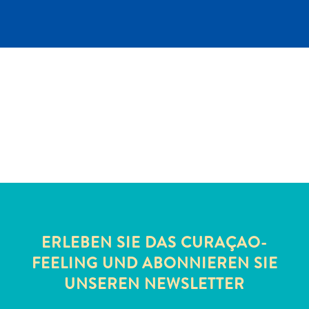
Schnorchelplätze
Tauchoperatoren
Taxidienste
Touren
Wasseraktivitäten
Unterkunft
ERLEBEN SIE DAS CURAÇAO-
FEELING UND ABONNIEREN SIE
UNSEREN NEWSLETTER