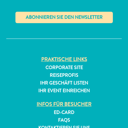
✕
All-
PRAKTISCHE LINKS
inclusive
CORPORATE SITE
Apartments
REISEPROFIS
Ferienhäuser
IHR GESCHÄFT LISTEN
Hotels
und
IHR EVENT EINREICHEN
Resorts
INFOS FÜR BESUCHER
Planen
Sie
ED-CARD
Ihren
FAQS
Besuch
KONTAKTIEREN SIE UNS