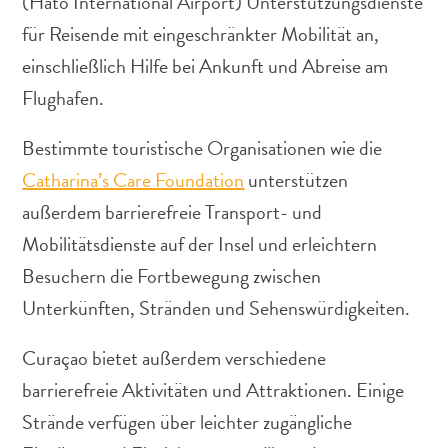
(Hato International Airport) Unterstützungsdienste
Nachtleben
für Reisende mit eingeschränkter Mobilität an,
und
Unterhaltung
einschließlich Hilfe bei Ankunft und Abreise am
Natur
Flughafen.
und
Parks
Bestimmte touristische Organisationen wie die
Sehenswürdigkeiten
Catharina’s Care Foundation
unterstützen
und
außerdem barrierefreie Transport- und
Wahrzeichen
Spa
Mobilitätsdienste auf der Insel und erleichtern
und
Besuchern die Fortbewegung zwischen
Wellness
Unterkünften, Stränden und Sehenswürdigkeiten.
Sport
und
Curaçao bietet außerdem verschiedene
Golf
Strände
barrierefreie Aktivitäten und Attraktionen. Einige
Tauch-
Strände verfügen über leichter zugängliche
und