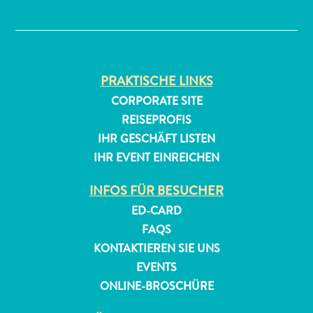
✕
Reiseanforderungen
Warum
Curacao?
PRAKTISCHE LINKS
Kreuzfahrt
CORPORATE SITE
Reise-
REISEPROFIS
Apps
IHR GESCHÄFT LISTEN
für
IHR EVENT EINREICHEN
Curaçao
Angebote
INFOS FÜR BESUCHER
Events
Romantik
ED-CARD
und
FAQS
Heiraten
KONTAKTIEREN SIE UNS
Tagungen
EVENTS
und
ONLINE-BROSCHÜRE
Konferenzen