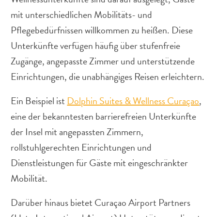
mit unterschiedlichen Mobilitäts- und
Pflegebedürfnissen willkommen zu heißen. Diese
Unterkünfte verfügen häufig über stufenfreie
Zugänge, angepasste Zimmer und unterstützende
Abenteuer
Einrichtungen, die unabhängiges Reisen erleichtern.
zu
Land
Ein Beispiel ist
Dolphin Suites & Wellness Curaçao
,
andere
Einkaufsviertel
eine der bekanntesten barrierefreien Unterkünfte
Essen
der Insel mit angepassten Zimmern,
und
rollstuhlgerechten Einrichtungen und
trinken
Kunst
Dienstleistungen für Gäste mit eingeschränkter
und
Mobilität.
Kultur
Mietwagen
Darüber hinaus bietet Curaçao Airport Partners
Museen