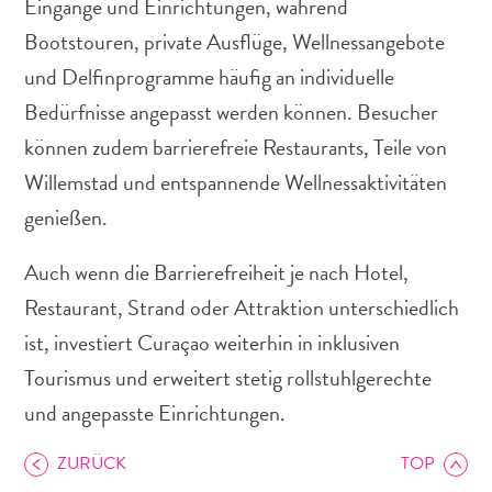
Eingänge und Einrichtungen, während
Schnorchelplätze
Bootstouren, private Ausflüge, Wellnessangebote
Tauchoperatoren
Taxidienste
und Delfinprogramme häufig an individuelle
Touren
Bedürfnisse angepasst werden können. Besucher
Wasseraktivitäten
können zudem barrierefreie Restaurants, Teile von
Unterkunft
Willemstad und entspannende Wellnessaktivitäten
genießen.
Auch wenn die Barrierefreiheit je nach Hotel,
Restaurant, Strand oder Attraktion unterschiedlich
ist, investiert Curaçao weiterhin in inklusiven
Tourismus und erweitert stetig rollstuhlgerechte
und angepasste Einrichtungen.
ZURÜCK
TOP