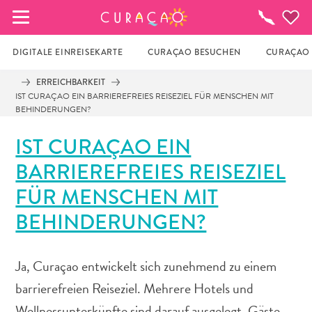
MEINE FAVORITEN
To-
do-
Liste
DIGITALE EINREISEKARTE
CURAÇAO BESUCHEN
CURAÇAO 
ERREICHBARKEIT
IST CURAÇAO EIN BARRIEREFREIES REISEZIEL FÜR MENSCHEN MIT
Es schaut so aus, als ob Sie noch keine 
BEHINDERUNGEN?
Lieblingsorte in Curaçao gespeichert 
haben.
IST CURAÇAO EIN
BARRIEREFREIES REISEZIEL
Wenn Sie etwas für später speichern möchten, klicken 
FÜR MENSCHEN MIT
Sie auf das  
BEHINDERUNGEN?
Ja, Curaçao entwickelt sich zunehmend zu einem
barrierefreien Reiseziel. Mehrere Hotels und
Wellnessunterkünfte sind darauf ausgelegt, Gäste