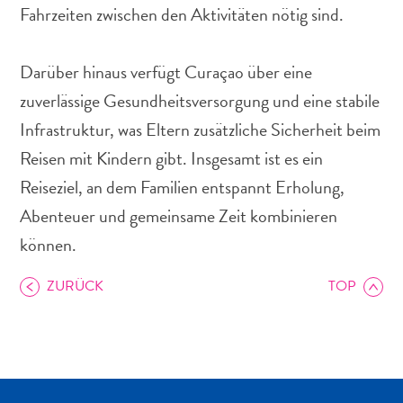
Nachtleben
Fahrzeiten zwischen den Aktivitäten nötig sind.
und
Unterhaltung
Darüber hinaus verfügt Curaçao über eine
Natur
zuverlässige Gesundheitsversorgung und eine stabile
und
Parks
Infrastruktur, was Eltern zusätzliche Sicherheit beim
Sehenswürdigkeiten
Reisen mit Kindern gibt. Insgesamt ist es ein
und
Reiseziel, an dem Familien entspannt Erholung,
Wahrzeichen
Spa
Abenteuer und gemeinsame Zeit kombinieren
und
können.
Wellness
Sport
ZURÜCK
TOP
und
Golf
Strände
Tauch-
und