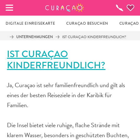
MEINE FAVORITEN
To-
do-
Liste
DIGITALE EINREISEKARTE
CURAÇAO BESUCHEN
CURAÇAO 
UNTERNEHMUNGEN
IST CURAÇAO KINDERFREUNDLICH?
Es schaut so aus, als ob Sie noch keine 
IST CURAÇAO
Lieblingsorte in Curaçao gespeichert 
haben.
KINDERFREUNDLICH?
Wenn Sie etwas für später speichern möchten, klicken 
Ja, Curaçao ist sehr familienfreundlich und gilt als
Sie auf das  
eines der besten Reiseziele in der Karibik für
Familien.
Die Insel bietet viele ruhige, flache Strände mit
klarem Wasser, besonders in geschützten Buchten,