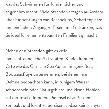
was das Schwimmen für Kinder sicher und
angenehm macht. Viele Strände verfügen außerdem
über Einrichtungen wie Beachclubs, Schattenplätze
und einfachen Zugang zu Essen und Getränken, was
Abenteuer
sie ideal für einen entspannten Familientag macht.
zu
Land
Neben den Stränden gibt es viele
andere
Einkaufsviertel
familienfreundliche Aktivitäten. Kinder können
Essen
Orte wie das Curaçao Sea Aquarium genießen,
und
Bootsausflüge unternehmen, bei denen man
trinken
Kunst
Delfine beobachten kann, in ruhigem Wasser
und
schnorcheln oder Naturgebiete und kleine Höhlen
Kultur
auf der Insel erkunden. Die Insel ist außerdem
Mietwagen
kompakt und leicht zu bereisen, sodass keine langen
Museen