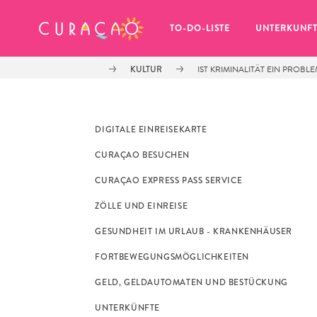
MEINE FAVORITEN
TO-DO-LISTE
UNTERKUNF
KULTUR
IST KRIMINALITÄT EIN PROB
DIGITALE EINREISEKARTE
CURAÇAO BESUCHEN
Es schaut so aus, als ob Sie noch 
CURAÇAO EXPRESS PASS SERVICE
keine Lieblingsorte in Curaçao 
gespeichert haben.
ZÖLLE UND EINREISE
GESUNDHEIT IM URLAUB - KRANKENHÄUSER
FORTBEWEGUNGSMÖGLICHKEITEN
GELD, GELDAUTOMATEN UND BESTÜCKUNG
Wenn Sie etwas für später speichern möchten, klicken 
UNTERKÜNFTE