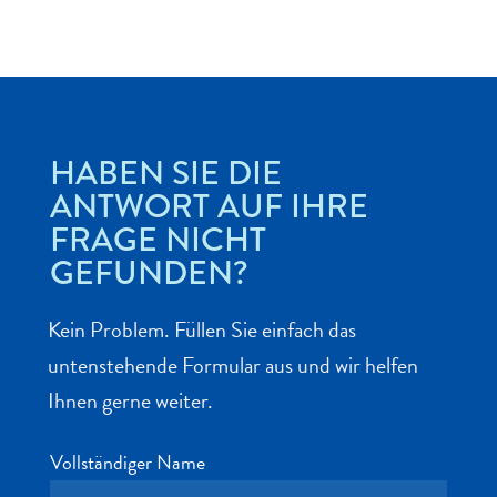
Abenteuer
HABEN SIE DIE
zu
ANTWORT AUF IHRE
Land
FRAGE NICHT
andere
Einkaufsviertel
GEFUNDEN?
Essen
und
Kein Problem. Füllen Sie einfach das
trinken
untenstehende Formular aus und wir helfen
Kunst
und
Ihnen gerne weiter.
Kultur
Mietwagen
Vollständiger Name
Museen