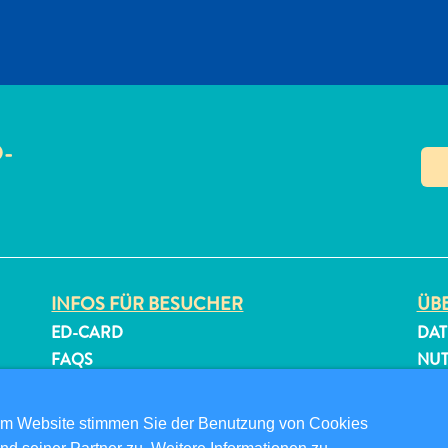
O-
N
INFOS FÜR BESUCHER
ÜBE
ED-CARD
DAT
FAQS
NU
KONTAKTIEREN SIE UNS
FOL
EVENTS
om Website stimmen Sie der Benutzung von Cookies
ONLINE-BROSCHÜRE