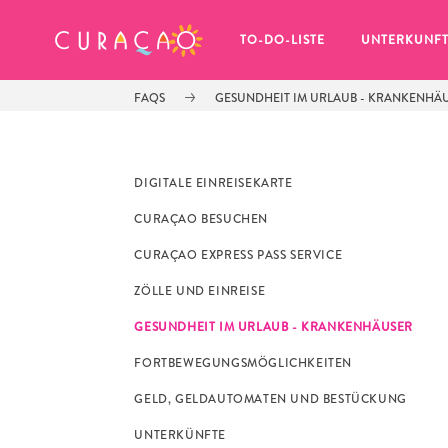
MEINE FAVORITEN
TO-DO-LISTE
UNTERKUNF
FAQS
GESUNDHEIT IM URLAUB - KRANKENHÄ
DIGITALE EINREISEKARTE
CURAÇAO BESUCHEN
Es schaut so aus, als ob Sie noch 
CURAÇAO EXPRESS PASS SERVICE
keine Lieblingsorte in Curaçao 
gespeichert haben.
ZÖLLE UND EINREISE
GESUNDHEIT IM URLAUB - KRANKENHÄUSER
FORTBEWEGUNGSMÖGLICHKEITEN
GELD, GELDAUTOMATEN UND BESTÜCKUNG
Wenn Sie etwas für später speichern möchten, klicken 
UNTERKÜNFTE