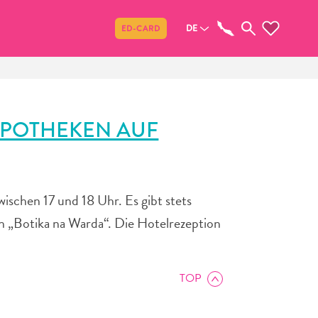
Teilen
DE
ED-CARD
APOTHEKEN AUF
ischen 17 und 18 Uhr. Es gibt stets
n „Botika na Warda“. Die Hotelrezeption
TOP