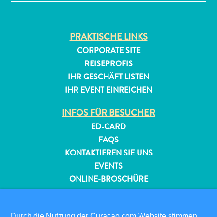
Anreise
nach
Curaçao
PRAKTISCHE LINKS
Unterwegs
Inselkultur
CORPORATE SITE
Bilder
REISEPROFIS
The
IHR GESCHÄFT LISTEN
Blue
IHR EVENT EINREICHEN
Wave
Blogs
INFOS FÜR BESUCHER
Neueste
ED-CARD
Aktivitäten
FAQS
Familienfreundlich
KONTAKTIEREN SIE UNS
Kultur
EVENTS
&
ONLINE-BROSCHÜRE
Essen
Planen
ÜBER DIESE WEBSITE
Sie
DATENSCHUTZRICHTLINIE
Durch die Nutzung der Curacao.com Website stimmen