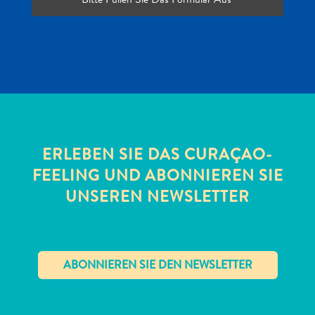
Reiseanforderungen
Warum
Curacao?
Kreuzfahrt
Reise-
Apps
für
ERLEBEN SIE DAS CURAÇAO-
Curaçao
FEELING UND ABONNIEREN SIE
Angebote
UNSEREN NEWSLETTER
Events
Romantik
und
Heiraten
Tagungen
und
✕
Konferenzen