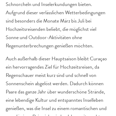
Nachtleben
Schnorcheln und Inselerkundungen bieten.
und
Aufgrund dieser verlässlichen Wetterbedingungen
Unterhaltung
sind besonders die Monate März bis Juli bei
Natur
Hochzeitsreisenden beliebt, die möglichst viel
und
Parks
Sonne und Outdoor-Aktivitäten ohne
Sehenswürdigkeiten
Regenunterbrechungen genießen möchten.
und
Wahrzeichen
Auch außerhalb dieser Hauptsaison bleibt Curaçao
Spa
ein hervorragendes Ziel für Hochzeitsreisen, da
und
Wellness
Regenschauer meist kurz sind und schnell von
Sport
Sonnenschein abgelöst werden. Dadurch können
und
Paare das ganze Jahr über wunderschöne Strände,
Golf
eine lebendige Kultur und entspanntes Inselleben
Strände
Tauch-
genießen, was die Insel zu einem romantischen und
und