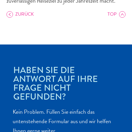
zuverlässigen Reiseziel zu jeder Jahreszeit macht.
Schnorchelplätze
Tauchoperatoren
ZURÜCK
TOP
Taxidienste
Touren
Wasseraktivitäten
Unterkunft
HABEN SIE DIE
ANTWORT AUF IHRE
FRAGE NICHT
GEFUNDEN?
Kein Problem. Füllen Sie einfach das
untenstehende Formular aus und wir helfen
Ihnen gerne weiter.