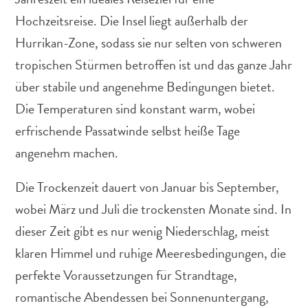
Hochzeitsreise. Die Insel liegt außerhalb der
Hurrikan-Zone, sodass sie nur selten von schweren
tropischen Stürmen betroffen ist und das ganze Jahr
über stabile und angenehme Bedingungen bietet.
Abenteuer
Die Temperaturen sind konstant warm, wobei
zu
Land
erfrischende Passatwinde selbst heiße Tage
andere
angenehm machen.
Einkaufsviertel
Essen
Die Trockenzeit dauert von Januar bis September,
und
wobei März und Juli die trockensten Monate sind. In
trinken
Kunst
dieser Zeit gibt es nur wenig Niederschlag, meist
und
klaren Himmel und ruhige Meeresbedingungen, die
Kultur
perfekte Voraussetzungen für Strandtage,
Mietwagen
romantische Abendessen bei Sonnenuntergang,
Museen