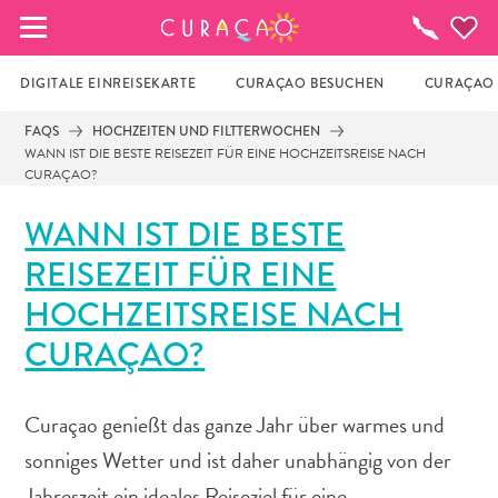
MEINE FAVORITEN
To-
do-
Liste
DIGITALE EINREISEKARTE
CURAÇAO BESUCHEN
CURAÇAO 
FAQS
HOCHZEITEN UND FILTTERWOCHEN
WANN IST DIE BESTE REISEZEIT FÜR EINE HOCHZEITSREISE NACH
Es schaut so aus, als ob Sie noch keine 
CURAÇAO?
Lieblingsorte in Curaçao gespeichert 
haben.
WANN IST DIE BESTE
REISEZEIT FÜR EINE
Wenn Sie etwas für später speichern möchten, klicken 
HOCHZEITSREISE NACH
Sie auf das 
CURAÇAO?
Curaçao genießt das ganze Jahr über warmes und
sonniges Wetter und ist daher unabhängig von der
Jahreszeit ein ideales Reiseziel für eine