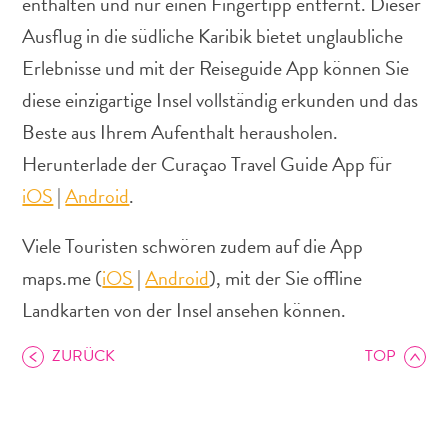
enthalten und nur einen Fingertipp entfernt. Dieser
Ausflug in die südliche Karibik bietet unglaubliche
Erlebnisse und mit der Reiseguide App können Sie
diese einzigartige Insel vollständig erkunden und das
Beste aus Ihrem Aufenthalt herausholen.
Abenteuer
zu
Herunterlade der Curaçao Travel Guide App für
Land
iOS
|
Android
.
andere
Einkaufsviertel
Viele Touristen schwören zudem auf die App
Essen
maps.me (
iOS
|
Android
), mit der Sie offline
und
Landkarten von der Insel ansehen können.
trinken
Kunst
ZURÜCK
TOP
und
Kultur
Mietwagen
Museen