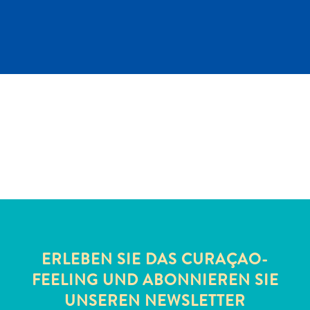
Schnorchelplätze
Tauchoperatoren
Taxidienste
Touren
Wasseraktivitäten
Unterkunft
ERLEBEN SIE DAS CURAÇAO-
FEELING UND ABONNIEREN SIE
UNSEREN NEWSLETTER