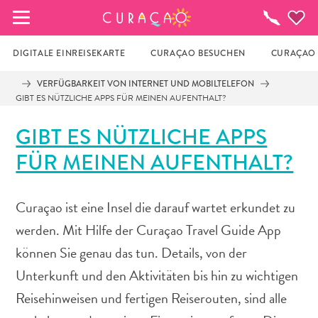
MEINE FAVORITEN
To-
do-
Liste
DIGITALE EINREISEKARTE
CURAÇAO BESUCHEN
CURAÇAO 
VERFÜGBARKEIT VON INTERNET UND MOBILTELEFON
GIBT ES NÜTZLICHE APPS FÜR MEINEN AUFENTHALT?
Es schaut so aus, als ob Sie noch keine 
Lieblingsorte in Curaçao gespeichert 
GIBT ES NÜTZLICHE APPS
haben.
FÜR MEINEN AUFENTHALT?
Wenn Sie etwas für später speichern möchten, klicken 
Sie auf das  
Curaçao ist eine Insel die darauf wartet erkundet zu
werden. Mit Hilfe der Curaçao Travel Guide App
können Sie genau das tun. Details, von der
Unterkunft und den Aktivitäten bis hin zu wichtigen
Reisehinweisen und fertigen Reiserouten, sind alle