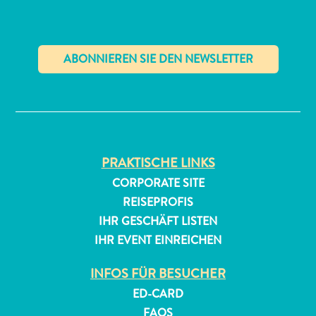
✕
All-
inclusive
PRAKTISCHE LINKS
Apartments
CORPORATE SITE
Ferienhäuser
REISEPROFIS
Hotels
IHR GESCHÄFT LISTEN
und
IHR EVENT EINREICHEN
Resorts
Planen
INFOS FÜR BESUCHER
Sie
ED-CARD
Ihren
Besuch
FAQS