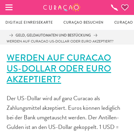
MEINE FAVORITEN
To-
do-
Liste
DIGITALE EINREISEKARTE
CURAÇAO BESUCHEN
CURAÇAO 
GELD, GELDAUTOMATEN UND BESTÜCKUNG
WERDEN AUF CURACAO US-DOLLAR ODER EURO AKZEPTIERT?
Es schaut so aus, als ob Sie noch keine 
Lieblingsorte in Curaçao gespeichert 
WERDEN AUF CURACAO
haben.
US-DOLLAR ODER EURO
Wenn Sie etwas für später speichern möchten, klicken 
AKZEPTIERT?
Sie auf das  
Der US-Dollar wird auf ganz Curacao als
Zahlungsmittel akzeptiert. Euros können lediglich
bei der Bank umgetauscht werden. Der Antillen-
Gulden ist an den US-Dollar gekoppelt. 1 USD =