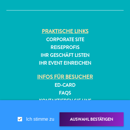
✕
PRAKTISCHE LINKS
CORPORATE SITE
REISEPROFIS
IHR GESCHÄFT LISTEN
All-
IHR EVENT EINREICHEN
inclusive
Apartments
INFOS FÜR BESUCHER
Ferienhäuser
Hotels
ED-CARD
und
FAQS
Resorts
KONTAKTIEREN SIE UNS
Planen
EVENTS
Sie
ONLINE-BROSCHÜRE
AUSWAHL BESTÄTIGEN
Ich stimme zu
Ihren
Besuch