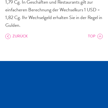
1,79 Cg. In Geschäften und Restaurants gilt zur
einfacheren Berechnung der Wechselkurs 1 USD =
1,82 Cg. Ihr Wechselgeld erhalten Sie in der Regel in
Gulden.
Abenteuer
ZURÜCK
TOP
zu
Land
andere
Einkaufsviertel
Essen
und
trinken
Kunst
und
Kultur
Mietwagen
Museen