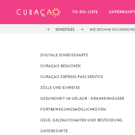
MEINE FAVORITEN
TO-DO-LISTE
UNTERKUNF
SONSTIGES
WIE RECHNE ICH ZWISCHE
DIGITALE EINREISEKARTE
CURAÇAO BESUCHEN
Es schaut so aus, als ob Sie noch 
CURAÇAO EXPRESS PASS SERVICE
keine Lieblingsorte in Curaçao 
gespeichert haben.
ZÖLLE UND EINREISE
GESUNDHEIT IM URLAUB - KRANKENHÄUSER
FORTBEWEGUNGSMÖGLICHKEITEN
GELD, GELDAUTOMATEN UND BESTÜCKUNG
Wenn Sie etwas für später speichern möchten, klicken 
UNTERKÜNFTE