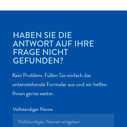
HABEN SIE DIE
Abenteuer
ANTWORT AUF IHRE
zu
FRAGE NICHT
Land
GEFUNDEN?
andere
Einkaufsviertel
Essen
Kein Problem. Füllen Sie einfach das
und
untenstehende Formular aus und wir helfen
trinken
Ihnen gerne weiter.
Kunst
und
Kultur
Vollständiger Name
Mietwagen
Museen