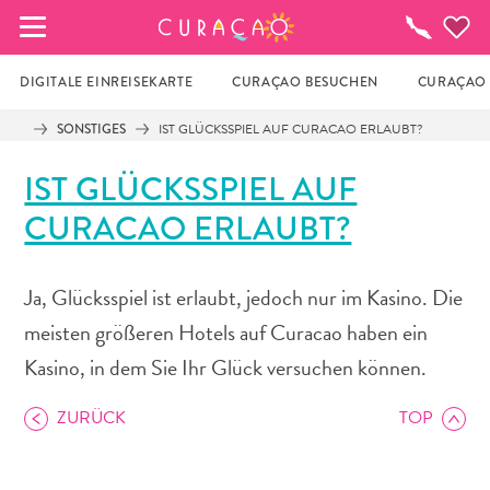
MEINE FAVORITEN
To-
do-
Liste
DIGITALE EINREISEKARTE
CURAÇAO BESUCHEN
CURAÇAO 
SONSTIGES
IST GLÜCKSSPIEL AUF CURACAO ERLAUBT?
Es schaut so aus, als ob Sie noch keine 
IST GLÜCKSSPIEL AUF
Lieblingsorte in Curaçao gespeichert 
haben.
CURACAO ERLAUBT?
Wenn Sie etwas für später speichern möchten, klicken 
Ja, Glücksspiel ist erlaubt, jedoch nur im Kasino. Die
Sie auf das  
meisten größeren Hotels auf Curacao haben ein
Kasino, in dem Sie Ihr Glück versuchen können.
ZURÜCK
TOP