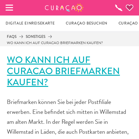
MEINE FAVORITEN
To-
do-
Liste
DIGITALE EINREISEKARTE
CURAÇAO BESUCHEN
CURAÇAO 
FAQS
SONSTIGES
WO KANN ICH AUF CURACAO BRIEFMARKEN KAUFEN?
Es schaut so aus, als ob Sie noch keine 
Lieblingsorte in Curaçao gespeichert 
WO KANN ICH AUF
haben.
CURACAO BRIEFMARKEN
Wenn Sie etwas für später speichern möchten, klicken 
KAUFEN?
Sie auf das  
Briefmarken können Sie bei jeder Postfiliale
erwerben. Eine befindet sich mitten in Willemstad
am alten Markt. In der Regel werden Sie in
Willemstad in Läden, die auch Postkarten anbieten,