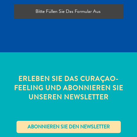
All-
inclusive
Apartments
ERLEBEN SIE DAS CURAÇAO-
Ferienhäuser
FEELING UND ABONNIEREN SIE
Hotels
UNSEREN NEWSLETTER
und
Resorts
Planen
Sie
Ihren
Besuch