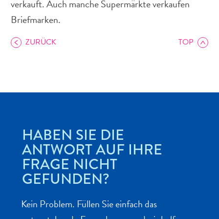
verkauft. Auch manche Supermärkte verkaufen
Briefmarken.
ZURÜCK
TOP
Abenteuer
zu
Land
andere
Einkaufsviertel
Essen
HABEN SIE DIE
und
ANTWORT AUF IHRE
trinken
FRAGE NICHT
Kunst
GEFUNDEN?
und
Kultur
Mietwagen
Kein Problem. Füllen Sie einfach das
Museen