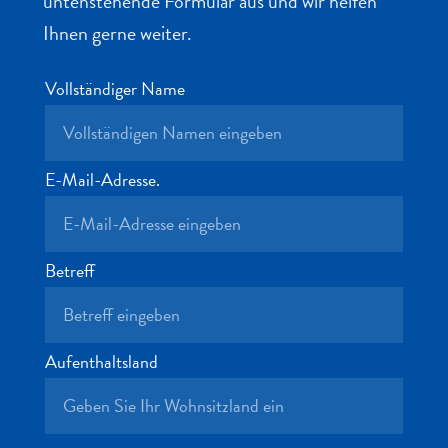
untenstehende Formular aus und wir helfen
Nachtleben
Ihnen gerne weiter.
und
Unterhaltung
Natur
Vollständiger Name
und
Parks
Sehenswürdigkeiten
E-Mail-Adresse.
und
Wahrzeichen
Spa
und
Betreff
Wellness
Sport
und
Golf
Aufenthaltsland
Strände
Tauch-
und