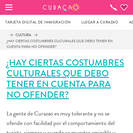
MIS FAVORITOS
¿Qué
Hacer?
TARJETA DIGITAL DE INMIGRACIÓN
LLEGAR A CURAZAO
A
CULTURA
¿HAY CIERTAS COSTUMBRES CULTURALES QUE DEBO TENER EN
Parece que no has guardado ningún 
CUENTA PARA NO OFENDER?
lugar favorito aún.
¿HAY CIERTAS COSTUMBRES
CULTURALES QUE DEBO
Cuando quiera guardar algo para más tarde, asegúrese 
TENER EN CUENTA PARA
de hacer clic en el  
NO OFENDER?
La gente de Curazao es muy tolerante y no se
ofende con facilidad por el comportamiento del
turista, siempre y cuando se muestre amigable y