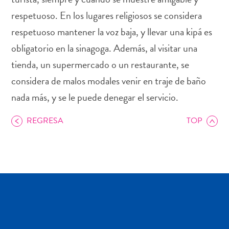
respetuoso. En los lugares religiosos se considera
respetuoso mantener la voz baja, y llevar una kipá es
obligatorio en la sinagoga. Además, al visitar una
Actividades
tienda, un supermercado o un restaurante, se
acuáticas
considera de malos modales venir en traje de baño
Alquiler
de
nada más, y se le puede denegar el servicio.
coches
Arte
REGRESA
TOP
y
Cultura
Aventuras
en
tierra
Comida
y
bebida